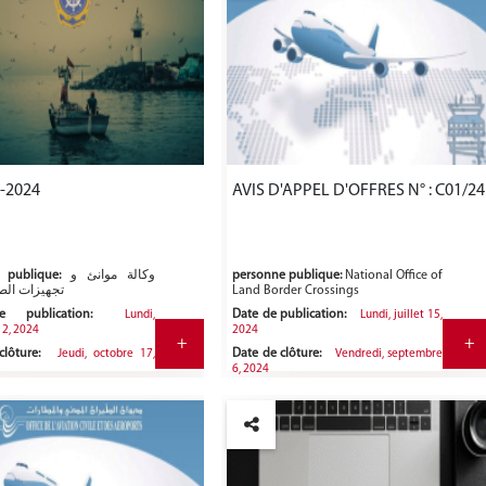
1-2024
AVIS D'APPEL D'OFFRES N° : C01/24
 publique:
وكالة موانئ و
personne publique:
National Office of
تجهيزات الص
Land Border Crossings
 publication:
Date de publication:
Lundi,
Lundi, juillet 15,
 2, 2024
2024
+
+
lôture:
Date de clôture:
Jeudi, octobre 17,
Vendredi, septembre
6, 2024