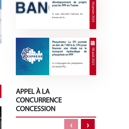
développement de projets
30 janvier 2024
pour les PPP en Tunisie
Si vous cherchez l’adresse du
bureau de la…
Phosphates: La SFI accorde
un don de 7 MD à la CPG pour
financer une étude sur le
08 août 2023
transport hydraulique de
phosphate en PPP
La Compagnie des phosphates
de Gafsa(CPG)…
APPEL À LA
CONCURRENCE
CONCESSION
‹
›