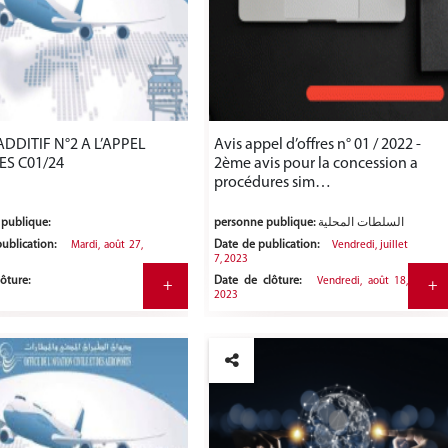
ADDITIF N°2 A L’APPEL
Avis appel d’offres n° 01 / 2022 -
ES C01/24
2ème avis pour la concession a
procédures sim…
publique:
personne publique:
السلطات المحلية
ublication:
Date de publication:
Mardi, août 27,
Vendredi, juillet
7, 2023
ôture:
Date de clôture:
Vendredi, août 18,
+
+
2023