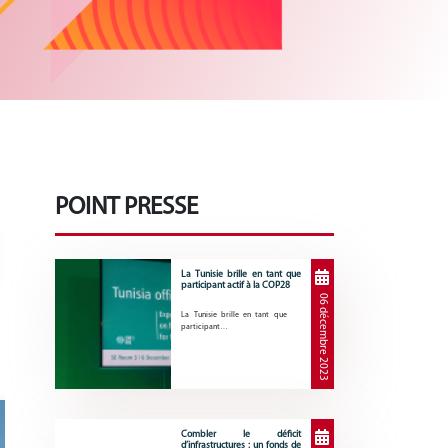
POINT PRESSE
La Tunisie brille en tant que
participant actif à la COP28
06 décembre 2023
La Tunisie brille en tant que
participant…
Combler le déficit
d’infrastructures : un fonds de