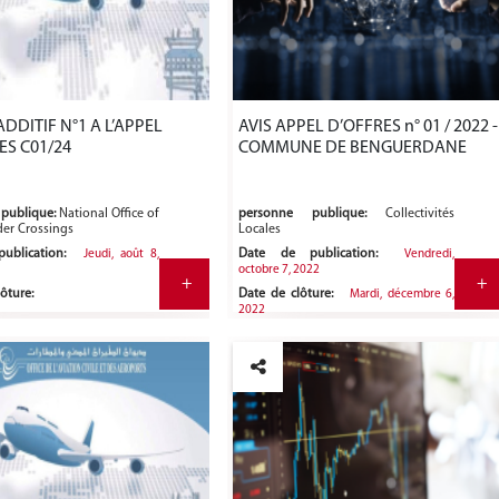
ADDITIF N°1 A L’APPEL
AVIS APPEL D’OFFRES n° 01 / 2022 -
ES C01/24
COMMUNE DE BENGUERDANE
publique:
National Office of
personne publique:
Collectivités
er Crossings
Locales
ublication:
Date de publication:
Jeudi, août 8,
Vendredi,
octobre 7, 2022
+
+
ôture:
Date de clôture:
Mardi, décembre 6,
2022