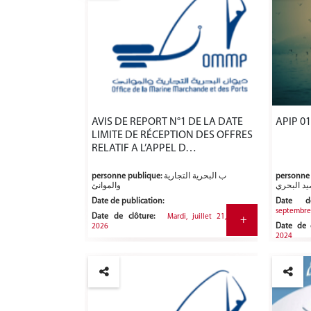
AVIS DE REPORT N°1 DE LA DATE
APIP 0
LIMITE DE RÉCEPTION DES OFFRES
RELATIF A L’APPEL D…
personne publique:
ب البحرية التجارية
personne
يد البحري
والموانئ
Date de publication:
Date de
septembre
Date de clôture:
Mardi, juillet 21,
+
Date de c
2026
2024