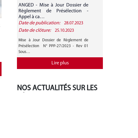
ANGED - Mise à Jour Dossier de
ANGED - A
Règlement de Présélection -
CANDIDATURE 
Appel à ca…
Date de publication:
Date de public
28.07.2023
2
Date de clôture:
Date de clôture
25.10.2023
Mise à Jour Dossier de Règlement de
AVIS GENERAL A
Présélection N° PPP-27/2023 - Rev 01
27/2023 Mise 
Sous…
Règlement de…
Lire plus
NOS ACTUALITÉS SUR LES
RÉSEAUX SOCIAUX
‹
›