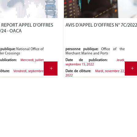
T APPEL D'OFFRES
AVIS D’APPEL D’OFFRES N° 7C/202
1/24 - OACA
publique:
National Office of
personne publique:
Office of the
er Crossings
Merchant Marine and Ports
ublication:
Date de publication:
Mercredi, juillet
Jeudi,
septembre 15, 2022
+
+
lôture:
Date de clôture:
Vendredi, septembre
Mardi, novembre 22,
2022
Current page
Page
Page
Next page
Last page
1
2
3
››
»