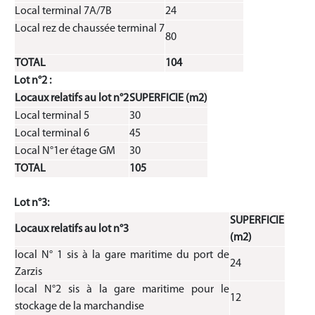
Local terminal 7A/7B
24
Local rez de chaussée terminal 7
80
TOTAL
104
Lot n°2 :
Locaux relatifs au lot n°2
SUPERFICIE (m2)
Local terminal 5
30
Local terminal 6
45
Local N°1er étage GM
30
TOTAL
105
Lot n°3:
SUPERFICIE
Locaux relatifs au lot n°3
(m2)
local N° 1 sis à la gare maritime du port de
24
Zarzis
local N°2 sis à la gare maritime pour le
12
stockage de la marchandise