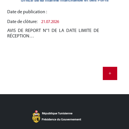
Date de publication :
Dat
Date de clôture:
Dat
21.07.2026
AVIS DE REPORT N°1 DE LA DATE LIMITE DE
AV
RÉCEPTION…
RÉ
+