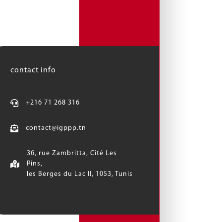
contact info
+216 71 268 316
contact@igppp.tn
36, rue Zambritta, Cité Les
Pins,
les Berges du Lac II, 1053, Tunis