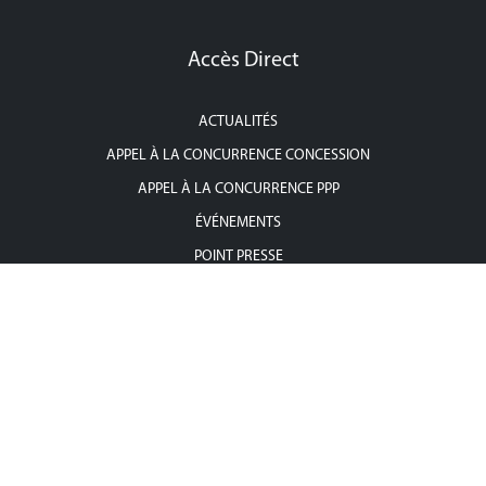
Accès Direct
ACTUALITÉS
APPEL À LA CONCURRENCE CONCESSION
APPEL À LA CONCURRENCE PPP
ÉVÉNEMENTS
POINT PRESSE
CONTACTEZ-NOUS
Contactez-Nous
Adresse : 36, rue Zambritta, Cité Les Pins, les Berges du Lac II, 1053,
Tunis