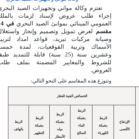
تعتزم وكالة مواني وتجهيزات الصيد البحري
إجراء طلب عروض لإسناد لزمات بالملك
العمومي
المينائي بموانئ الصيد البحري
في 
مقسم
لغرض تمويل وتصميم وإنجاز واستغلال
وصيانة مركبات تبريد، قواعد امداد لتربية
الأسماك وتربية القوقعيات، لمدة خمسة
وعشرين سنة (25 سنة) قابلة للتمديد طبق
للشروط والمعايير المضمنة بملف طلب
العروض.
وتتوزع هذه المقاسم على النحو التالي:
الخصائص الفنية للعقار
الربط
الربط
الربط
بشبكة
الربط
الإرتفاع
بشبكة
الربط
بشبكة
الماء
بشبكة
الأقصى
مياه
بالهاتف
الكهرباء
الصالح
التطهير
الأمطار