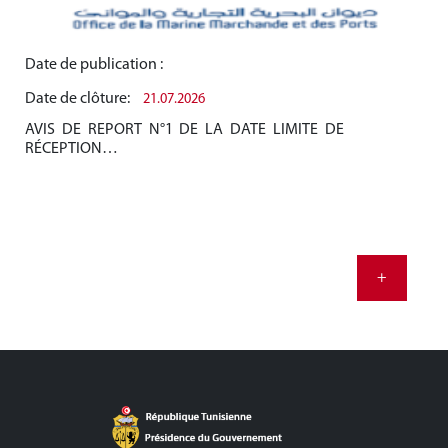
Date de publication :
Dat
Date de clôture:
Dat
21.07.2026
AVIS DE REPORT N°1 DE LA DATE LIMITE DE
AV
RÉCEPTION…
RÉ
+