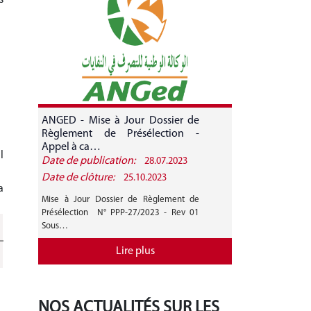
ANGED - Mise à Jour Dossier de
ANGED - A
Règlement de Présélection -
CANDIDATURE 
Appel à ca…
l
Date de publication:
Date de public
28.07.2023
Date de clôture:
Date de clôture
25.10.2023
a
Mise à Jour Dossier de Règlement de
AVIS GENERAL A
Présélection N° PPP-27/2023 - Rev 01
27/2023 Mise 
Sous…
Règlement de…
Lire plus
NOS ACTUALITÉS SUR LES