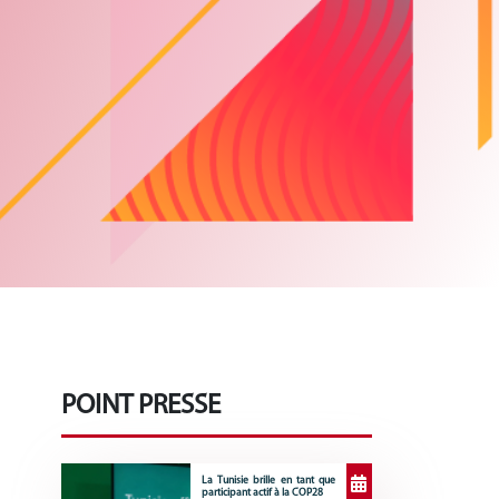
POINT PRESSE
La Tunisie brille en tant que
participant actif à la COP28