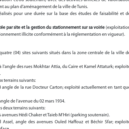
t au plan d’aménagement de la ville de Tunis.
alisés pour une durée sur la base des études de faisabilité et d
ée par site et la gestion du stationnement sur sa voirie
(exploitatio
ionnement illicite conformément à la réglementation en vigueur).
quatre (0
4
) sites suivants situés dans la zone centrale de la ville d
s à l’angle des rues Mokhtar Attia, du Caire et Kamel Attaturk; exploit
.
x terrains suivants:
38 angle de la rue Docteur Carton; exploité actuellement en tant qu
8 angle de l’avenue du 02 mars 1934.
es deux terrains suivants:
es avenues Hédi Chaker et Taieb M’Hiri (parking souterrain
(
.
l Assel, angle des avenues Ouled Haffouz et Béchir Sfar; exploit
rface.