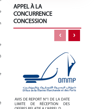
APPEL À LA
e
CONCURRENCE
CONCESSION
n
‹
›
e
é
e
AVIS DE REPORT N°1 DE LA DATE
AVIS DE REPO
é
LIMITE DE RÉCEPTION DES
LIMITE DE 
OFFRES RELATIF A L’APPEL D…
OFFRES RELAT