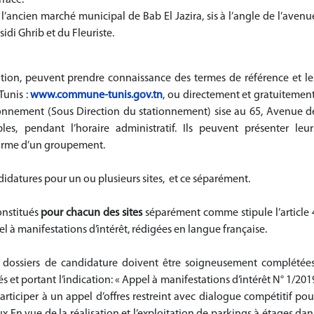
t l’ancien marché municipal de Bab El Jazira, sis à l’angle de l’avenu
 sidi Ghrib et du Fleuriste
.
ipation, peuvent prendre connaissance des termes de référence et le
Tunis :
www.commune-tunis.gov.tn
, ou directement et gratuitement
ationnement (Sous Direction du stationnement) sise au 65, Avenue d
s, pendant l’horaire administratif. Ils peuvent présenter leur
forme d’un groupement.
didatures pour un ou plusieurs sites, et ce séparément.
onstitués
pour chacun des sites
séparément comme stipule l’article 
l à manifestations d’intérêt, rédigées en langue française.
ts dossiers de candidature doivent être soigneusement complétées
s et portant l’indication: « Appel à manifestations d’intérêt N° 1/201
rticiper à un appel d’offres restreint avec dialogue compétitif pou
x En vue de la réalisation et l’exploitation de parkings à étages dan