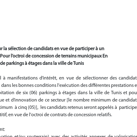
 la sélection de candidats en vue de participer
à un
Pour l’octroi de concession de terrains municipaux
En
n de parkings à étages dans la ville de Tunis
l à manifestations d’intérêt, en vue de sélectionner des candidat
 dans les bonnes conditions l'exécution des différentes prestations e
itation de six (06) parkings à étages dans la ville de Tunis et pou
gique et d’innovation de ce secteur [le nombre minimum de candidat
maximum à cinq (05)], les candidats retenus seront appelés à participe
tif, en vue de l'octroi de contrats de concession relatifs.
nt:
ation et/ou souterrain) avec des activités annexes de valorisatio