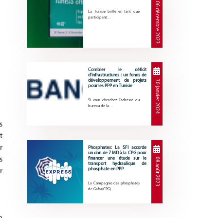
06 décembre 2023
La Tunisie brille en tant que
participant…
Combler le déficit
d’infrastructures : un fonds de
développement de projets
30 janvier 2024
pour les PPP en Tunisie
Si vous cherchez l’adresse du
bureau de la…
s
t
r
Phosphates: La SFI accorde
un don de 7 MD à la CPG pour
s
financer une étude sur le
08 août 2023
transport hydraulique de
phosphate en PPP
r
La Compagnie des phosphates
de Gafsa(CPG)…
n