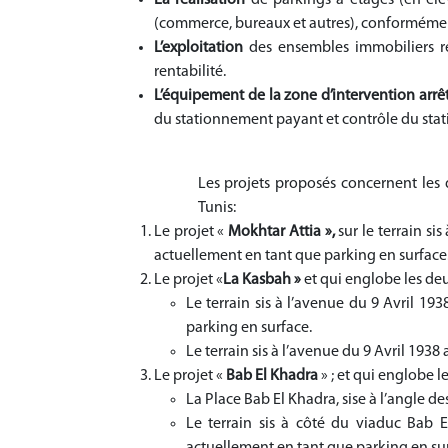
(commerce, bureaux et autres), conformémen
L’exploitation
des ensembles immobiliers ré
rentabilité.
L’équipement de la zone d’intervention arrêt
du stationnement payant et contrôle du stat
Les projets proposés concernent les 
Tunis:
Le projet «
Mokhtar Attia »,
sur le terrain si
actuellement en tant que parking en surface
Le projet «
La
Kasbah »
et qui englobe les deu
Le terrain sis à l’avenue du 9 Avril 19
parking en surface.
Le terrain sis à l’avenue du 9 Avril 193
Le projet «
Bab El Khadra
» ; et qui englobe l
La Place Bab El Khadra, sise à l’angle d
Le terrain sis à côté du viaduc Bab E
actuellement en tant que parking en su