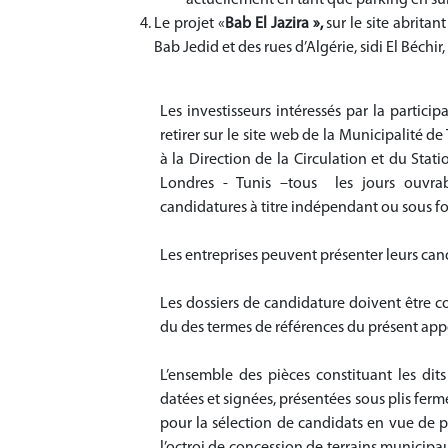
Le projet «
Bab El Jazira »,
sur le site abritan
Bab Jedid et des rues d’Algérie, sidi El Béchir,
Les investisseurs intéressés par la partic
retirer sur le site web de la Municipalité de 
à la Direction de la Circulation et du St
Londres - Tunis –tous les jours ouvrable
candidatures à titre indépendant ou sous 
Les entreprises peuvent présenter leurs can
Les dossiers de candidature doivent être c
du des termes de références du présent appe
L’ensemble des pièces constituant les di
datées et signées, présentées sous plis fermé
pour la sélection de candidats en vue de pa
l’octroi de concession de terrains municipau