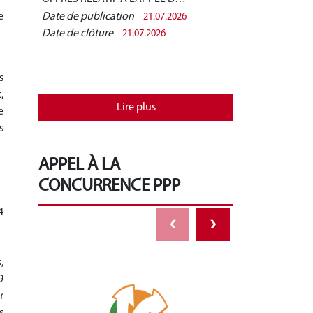
e
Date de publication
Date de public
21.07.2026
Date de clôture
Date de clôtur
21.07.2026
s
,
Lire plus
e
s
APPEL À LA
CONCURRENCE PPP
4
‹
›
,
9
r
s