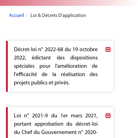
Accueil
Loi & Décrets D’application
Décret-loi n° 2022-68 du 19 octobre
2022, édictant des dispositions
spéciales pour l'amélioration de
l'efficacité de la réalisation des
projets publics et privés.
Décret-loi2022_68_1.pdf
Loi n° 2021-9 du 1er mars 2021,
Le nouveau décret-loi s’inscrit dans le
portant approbation du décret-loi
cadre de mesures urgentes visant à
relancer l’économie, à rétablir le schéma
du Chef du Gouvernement n° 2020-