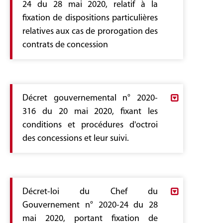
de croissance, à stimuler l’investissement,
24 du 28 mai 2020, relatif à la
à préserver le tissu institutionnel et à
fixation de dispositions particulières
améliorer le climat des affaires, compte
relatives aux cas de prorogation des
tenu des circonstances exceptionnelles
contrats de concession
que connaît l’économie nationale et
mondiale.
Loi n° 2021-9 du 1er mars 2021.pdf
Encouragement de l’investissement privé
Loi n° 2021-9 du 1er mars 2021, portant
Décret gouvernemental n° 2020-
approbation du décret-loi du Chef du
316 du 20 mai 2020, fixant les
Gouvernement n° 2020-24 du 28 mai 2020,
conditions et procédures d'octroi
relatif à la fixation de dispositions particulières
des concessions et leur suivi.
relatives aux cas de prorogation des contrats
de concession
Décret2020_316.pdf
Au nom du peuple,
Décret gouvernemental n° 2020-316 du 20
L’Assemblée des représentants du peuple
Décret-loi du Chef du
mai 2020, fixant les conditions et procédures
ayant adopté,
Gouvernement n° 2020-24 du 28
d'octroi des concessions et leur suivi.
Le Président de la République promulgue la
mai 2020, portant fixation de
Le Chef du Gouvernement,