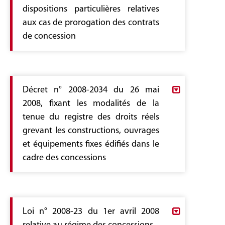
loi dont la teneur suit :
dispositions particulières relatives
Sur proposition de la ministre auprès du Chef
aux cas de prorogation des contrats
du Gouvernement chargée des grands projets
nationaux,
de concession
Vu la Constitution,
Vu la loi organique n° 2018-29 du 9 mai 2018,
Décret loi du Chef du Gouvernement n 2020 24 du
relative au Code des collectivités locales,
28 mai 2020.pdf
Décret n° 2008-2034 du 26 mai
Décret-loi du Chef du Gouvernement n° 2020-
2008, fixant les modalités de la
24 du 28 mai 2020, portant fixation de
tenue du registre des droits réels
dispositions particulières relatives aux cas de
grevant les constructions, ouvrages
prorogation des contrats de concession.
et équipements fixes édifiés dans le
Le Chef du Gouvernement,
cadre des concessions
Sur proposition de la ministre auprès du
Décret 2008-2034.pdf
Chef du Gouvernement chargée des
grands projets nationaux,
Loi n° 2008-23 du 1er avril 2008
Le Président de la République,
Sur proposition du ministre des domaines