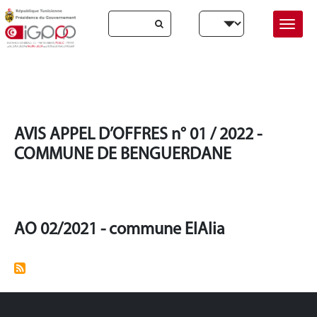
Skip to main content
Select your language
Accueil
Collectivités Locales
Collectivités Locales
AVIS APPEL D’OFFRES n° 01 / 2022 -
COMMUNE DE BENGUERDANE
AO 02/2021 - commune ElAlia