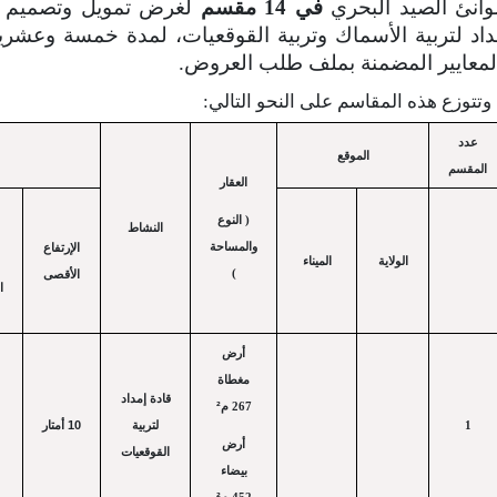
وانئ الصيد البحري
في 14 مقسم
لغرض تمويل وتصميم وإن
المعايير المضمنة بملف طلب العروض
وتتوزع هذه المقاسم على النحو التالي:
عدد
الموقع
المقسم
العقار
( النوع
النشاط
والمساحة
الإرتفاع
الولاية
الميناء
)
الأقصى
ا
أرض
مغطاة
قادة إمداد
²
267 م
10
أمتار
لتربية
1
أرض
القوقعيات
بيضاء