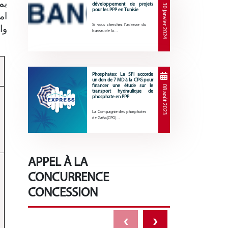
بم
développement de projets
30 janvier 2024
pour les PPP en Tunisie
Si vous cherchez l’adresse du
و.
bureau de la…
Phosphates: La SFI accorde
un don de 7 MD à la CPG pour
financer une étude sur le
08 août 2023
transport hydraulique de
phosphate en PPP
La Compagnie des phosphates
de Gafsa(CPG)…
APPEL À LA
CONCURRENCE
CONCESSION
‹
›