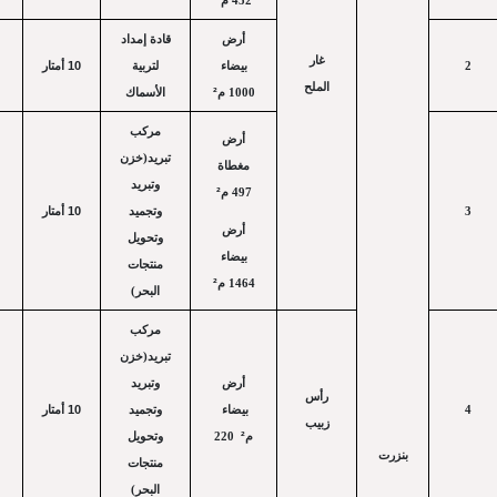
²
452 م
أرض
قادة إمداد
غار
10
أمتار
لتربية
بيضاء
2
الملح
²
1000 م
الأسماك
مركب
أرض
تبريد(خزن
مغطاة
وتبريد
²
497 م
10
أمتار
وتجميد
3
أرض
وتحويل
بيضاء
منتجات
²
1464 م
البحر)
مركب
تبريد(خزن
أرض
وتبريد
رأس
10
أمتار
وتجميد
بيضاء
4
زبيب
²
وتحويل
220
م
بنزرت
منتجات
البحر)