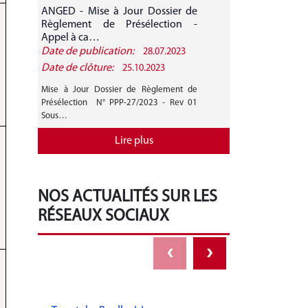
ANGED - Mise à Jour Dossier de
ANGED - A
Règlement de Présélection -
CANDIDATURE 
Appel à ca…
Date de publication:
Date de public
28.07.2023
Date de clôture:
Date de clôture
25.10.2023
Mise à Jour Dossier de Règlement de
AVIS GENERAL A
Présélection N° PPP-27/2023 - Rev 01
27/2023 Mise 
Sous…
Règlement de…
Lire plus
NOS ACTUALITÉS SUR LES
RÉSEAUX SOCIAUX
‹
›