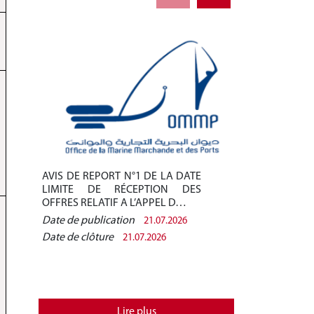
AVIS DE REPORT N°1 DE LA DATE
AVIS DE REPO
LIMITE DE RÉCEPTION DES
LIMITE DE 
OFFRES RELATIF A L’APPEL D…
OFFRES RELAT
Date de publication
Date de public
21.07.2026
Date de clôture
Date de clôtur
21.07.2026
Lire plus