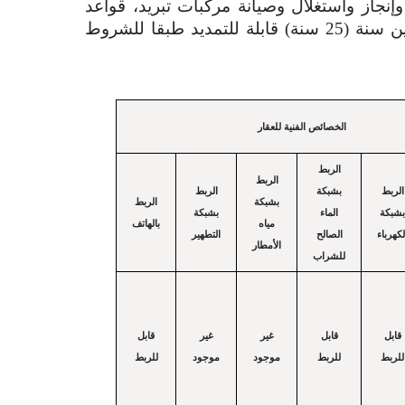
جاز واستغلال وصيانة مركبات تبريد، قواعد
امداد لتربية الأسماك وتربية القوقعيات، لمدة خمسة وعشرين سنة (25 سنة) قابلة للتمديد طبقا للشروط
الخصائص الفنية للعقار
الربط
الربط
الربط
بشبكة
الربط
بشبكة
الربط
بشبكة
الماء
بشبكة
مياه
بالهاتف
لكهرباء
الصالح
التطهير
الأمطار
للشراب
قابل
قابل
غير
غير
قابل
للربط
للربط
موجود
موجود
للربط