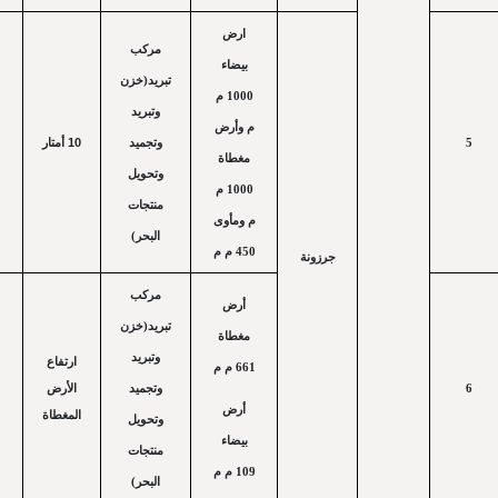
ارض
مركب
بيضاء
تبريد(خزن
1000 م
وتبريد
م وأرض
10
أمتار
وتجميد
5
مغطاة
وتحويل
1000 م
منتجات
م ومأوى
البحر)
450 م م
جرزونة
مركب
أرض
تبريد(خزن
مغطاة
وتبريد
ارتفاع
661 م م
الأرض
وتجميد
6
أرض
المغطاة
وتحويل
بيضاء
منتجات
109 م م
البحر)