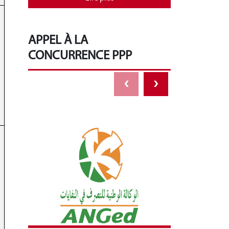
APPEL À LA
CONCURRENCE PPP
‹
›