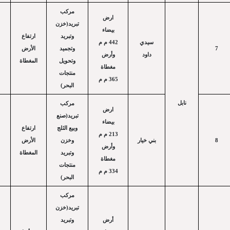
مركب
ارض
تبريد(خزن
بيضاء
وتبريد
ارتفاع
سيدي
442 م م
الأرض
وتجميد
7
داود
وأرض
وتحويل
المغطاة
مغطاة
منتجات
365 م م
البحر)
نابل
مركب
ارض
تبريد(صنع
بيضاء
وبيع الثلج
ارتفاع
213 م م
الأرض
وخزن
بني خيار
8
وأرض
وتبريد
المغطاة
مغطاة
منتجات
334 م م
البحر)
مركب
تبريد(خزن
أرض
وتبريد