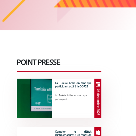
POINT PRESSE
La Tunisie brille en tant que
participant actif à la COP28
06 décembre 2023
La Tunisie brille en tant que
participant…
Combler le déficit
d’infrastructures : un fonds de