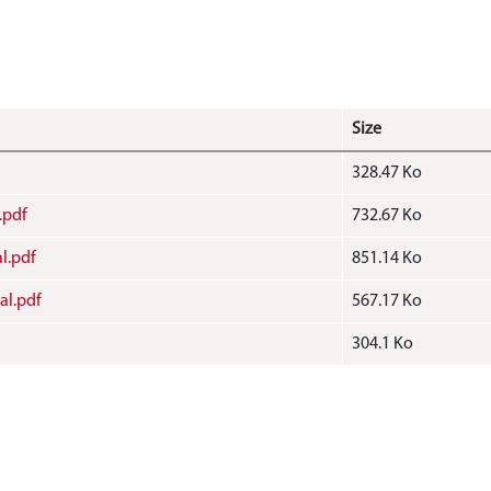
Size
328.47 Ko
.pdf
732.67 Ko
l.pdf
851.14 Ko
al.pdf
567.17 Ko
304.1 Ko