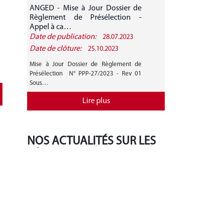
ANGED - Mise à Jour Dossier de
ANGED - A
Règlement de Présélection -
CANDIDATURE 
Appel à ca…
Date de publication:
Date de public
28.07.2023
Date de clôture:
Date de clôture
25.10.2023
Mise à Jour Dossier de Règlement de
AVIS GENERAL A
Présélection N° PPP-27/2023 - Rev 01
27/2023 Mise 
Sous…
Règlement de…
Lire plus
NOS ACTUALITÉS SUR LES
RÉSEAUX SOCIAUX
‹
›