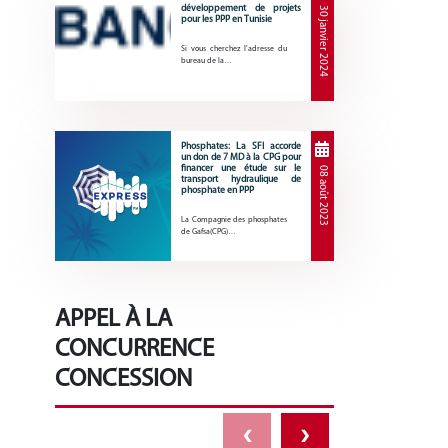
développement de projets
30 janvier 2024
pour les PPP en Tunisie
Si vous cherchez l’adresse du
bureau de la…
Phosphates: La SFI accorde
un don de 7 MD à la CPG pour
financer une étude sur le
08 août 2023
transport hydraulique de
phosphate en PPP
La Compagnie des phosphates
de Gafsa(CPG)…
APPEL À LA
CONCURRENCE
CONCESSION
‹
›