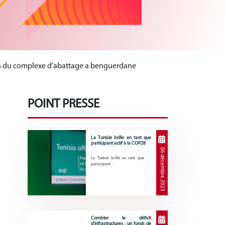
stion du complexe d’abattage a benguerdane
POINT PRESSE
La Tunisie brille en tant que
participant actif à la COP28
06 décembre 2023
La Tunisie brille en tant que
participant…
Combler le déficit
d’infrastructures : un fonds de