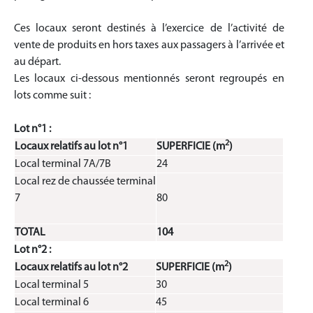
Ces locaux seront destinés à l’exercice de l’activité de
vente de produits en hors taxes aux passagers à l’arrivée et
au départ.
Les locaux ci-dessous mentionnés seront regroupés en
lots comme suit :
Lot n°1 :
2
Locaux relatifs au lot n°1
SUPERFICIE (m
)
Local terminal 7A/7B
24
Local rez de chaussée terminal
7
80
TOTAL
104
Lot n°2 :
2
Locaux relatifs au lot n°2
SUPERFICIE (m
)
Local terminal 5
30
Local terminal 6
45