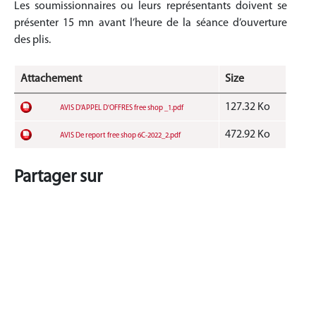
Les soumissionnaires ou leurs représentants doivent se
présenter 15 mn avant l’heure de la séance d’ouverture
des plis.
Attachement
Size
127.32 Ko
AVIS D'APPEL D'OFFRES free shop _1.pdf
472.92 Ko
AVIS De report free shop 6C-2022_2.pdf
Partager sur
LIRE PLUS D'APPELS À LA