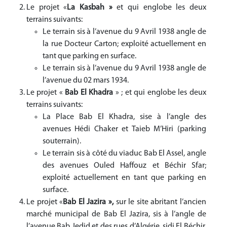
Le projet «
La
Kasbah »
et qui englobe les deux
terrains suivants:
Le terrain sis à l’avenue du 9 Avril 1938 angle de
la rue Docteur Carton; exploité actuellement en
tant que parking en surface.
Le terrain sis à l’avenue du 9 Avril 1938 angle de
l’avenue du 02 mars 1934.
Le projet «
Bab El Khadra
» ; et qui englobe les deux
terrains suivants:
La Place Bab El Khadra, sise à l’angle des
avenues Hédi Chaker et Taieb M’Hiri (parking
souterrain
(
.
Le terrain sis à côté du viaduc Bab El Assel, angle
des avenues Ouled Haffouz et Béchir Sfar;
exploité actuellement en tant que parking en
surface.
Le projet «
Bab El Jazira »,
sur le site abritant l’ancien
marché municipal de Bab El Jazira, sis à l’angle de
l’avenue Bab Jedid et des rues d’Algérie, sidi El Béchir,