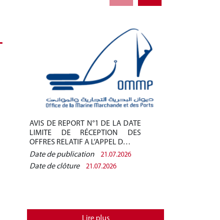
AVIS DE REPORT N°1 DE LA DATE
AVIS DE REPO
LIMITE DE RÉCEPTION DES
LIMITE DE 
OFFRES RELATIF A L’APPEL D…
OFFRES RELAT
Date de publication
Date de public
21.07.2026
Date de clôture
Date de clôtur
21.07.2026
Lire plus