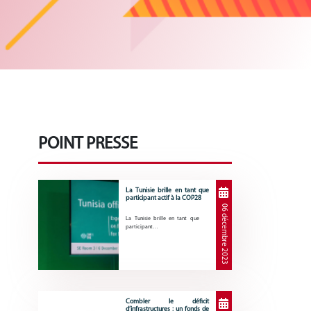
POINT PRESSE
La Tunisie brille en tant que
participant actif à la COP28
06 décembre 2023
La Tunisie brille en tant que
participant…
Combler le déficit
d’infrastructures : un fonds de