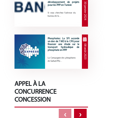
développement de projets
30 janvier 2024
pour les PPP en Tunisie
Si vous cherchez l’adresse du
bureau de la…
Phosphates: La SFI accorde
un don de 7 MD à la CPG pour
financer une étude sur le
08 août 2023
transport hydraulique de
phosphate en PPP
La Compagnie des phosphates
de Gafsa(CPG)…
APPEL À LA
CONCURRENCE
CONCESSION
‹
›