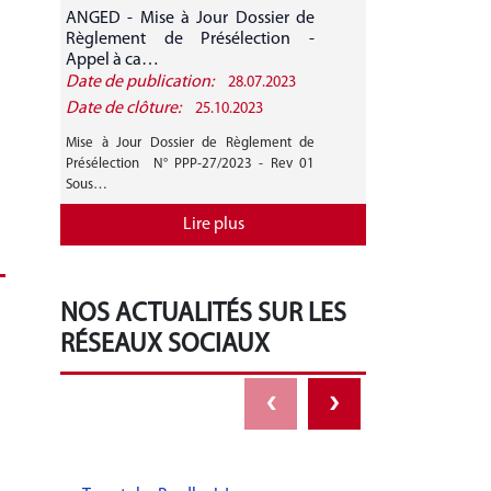
ANGED - Mise à Jour Dossier de
ANGED - A
Règlement de Présélection -
CANDIDATURE 
Appel à ca…
Date de publication:
Date de public
28.07.2023
Date de clôture:
Date de clôture
25.10.2023
Mise à Jour Dossier de Règlement de
AVIS GENERAL A
Présélection N° PPP-27/2023 - Rev 01
27/2023 Mise 
Sous…
Règlement de…
Lire plus
NOS ACTUALITÉS SUR LES
RÉSEAUX SOCIAUX
‹
›