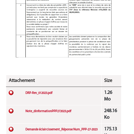
Attachement
Size
1.26
DRP-Rev_012023.pdf
Mo
248.16
Note_dinformationPPP272023.pdf
Ko
175.13
Demande éclaircissement_Réponse Num_PPP-27-2023