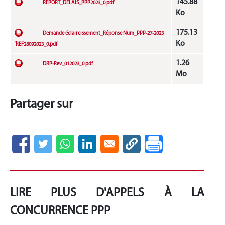
145.88
REPORT_DELAIS_PPP2023_0.pdf
Ko
175.13
Demande éclaircissement_Réponse Num_PPP-27-2023
Ko
ٌ REF28092023_0.pdf
1.26
DRP-Rev_012023_0.pdf
Mo
Partager sur
LIRE PLUS D'APPELS À LA
CONCURRENCE PPP