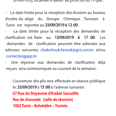
50 000 m3/j, localisée à Gabès au profit du GCT.» que :
- La date limite pour la réception des dossiers au bureau
d’ordre du siège du Groupe Chimique Tunisien à
Tunis est reportée au
23/09/2019 à 12 :00
.
- La date limite pour la réception des demandes de
clarification est fixée au
13/09/2019 à 17 :00
. Les
demandes de clarification peuvent être adressée aux
adresses suivantes
chabchoub.farouk@gct.com.tn
et/ou
contact@igppp.tn
- Une réponse aux demandes de clarification déjà
reçues sera communiquée au courant de la semaine.
L'ouverture des plis sera effectuée en séance publique
le:
23/09/2019
à
15 :00
à l'adresse suivante :
07 Rue du Royaume d’Arabie Saoudite
Rez de chaussée (salle de réunion)
1002 Tunis – Belvédère – Tunisie.