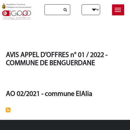
Skip to main content
Select your language
Accueil
Collectivités Locales
Collectivités Locales
AVIS APPEL D’OFFRES n° 01 / 2022 -
COMMUNE DE BENGUERDANE
AO 02/2021 - commune ElAlia