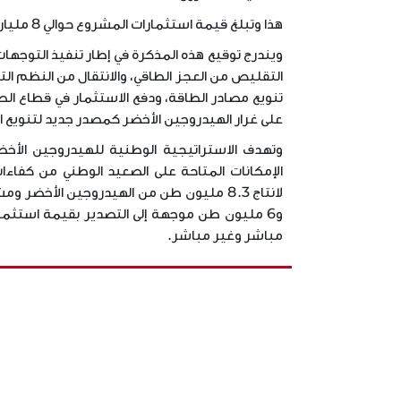
هذا وتبلغ قيمة استثمارات المشروع حوالي 8 مليار أورو في المرحلة الأولى و40 مليار أورو في مرحلته النهائية.
التقليص من العجز الطاقي، والانتقال من النظم الت
تنويع مصادر الطاقة، ودفع الاستثمار في قطاع الط
على غرار الهيدروجين الأخضر كمصدر جديد لتنويع ا
وتهدف الاستراتيجية الوطنية للهيدروجين الأخض
الإمكانات المتاحة على الصعيد الوطني من كفاء
دد
إعلان طلب عروض عـدد 01 /
°1 DE LA
زمات
2024لإسناد لزمات لغرض تمويل
ÉCEPTION
ري
وتصميم وإنجاز واستغلال وصيا…
LATIF A
مباشر وغير مباشر.
’APPEL D…
تاريخ النشر :
تاريخ النشر 
17.10.2024
التاريخ الأقصى لقبول الترشحات:
التاريخ الأ
.06.2026
17.10.2024
تعتزم وكالة مواني وتجهيزات
الصيد البحري إجراء طلب عروض
لإسناد لزمات…
إقرأ المزيد