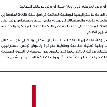
ويندرج توقيع هذه المذكرة في إطار تنفيذ التوجهات العامة للاستراتيجية الوطنية الطاقية في أفق سنة 2035 الهادفة إلى
قليدية للإنتاج والاستهلاك إلى نموذج طاقي جديد ومستدام، يرتكز على
اقات المتجددة، إلى جانب النهوض بالتكنولوجيات المبتكرة والجديدة،
لمزيج الطاقي.
ر ومشتقاته إلى استقطاب الاستثمار المحلي والأجنبي مع استغلال
ات وبنية تحتية صناعية وطاقية متوفرة وتموقع تونس الاستراتيجي
لانتاج 8.3 مليون طن من الهيدروجين الأخضر ومشتقاته في أفق 2050 منها 2.3 مليون طن موجهة الى السوق المحلية
Avis de pré-qualification N°C3
AVIS DE REPORT N
و6 مليون طن موجهة إلى التصدير بقيمة استثمارات جملية تناهز 120 مليار أورو وإحداث 430 الف موطن شغل جديد
/2026 - Financement, réalisation
DATE LIMITE DE R
des installation…
DES OFFRES RE
L
:
تاريخ النشر :
21.07.2026
10.06.2026
قصى لقبول الترشحات:
التاريخ الأقصى لقبول الترشحات:
21.07.2026
10
REPUBLIQUE TUNISIENNE
MINISTERE DU TRANSPORT
OFFICE DE LA MARINE
إقرأ المزيد
MARCHANDE ET…
إقرأ المزيد