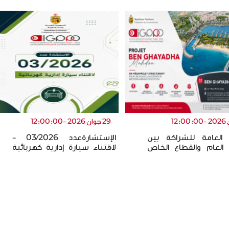
Avis de Report d’Appel à
Lancement de trois (
Manifestation d’Intérêt pour
d’Offres relatifs aux 
l’aménagement, l…
تاريخ النشر:
25.02.2021
20.06.2022
ئي:
الموعد النهائي:
26.03.2021
07.08.2022
Avis de Report d’Appel à Manifestation
Nous vous informons que v
d’Intérêt pour l’aménagement, le…
pouvez les consulter 
إقرأ المزيد
إقرأ المزيد
29 جوان 2026 -12:00:00
 العامة للشراكة بين
الإستشارةعدد 03/2026 -
 العام والقطاع الخاص
لاقتناء سيارة إدارية كهربائية
ض تفاصيل مشروع
لفائدة الهيئة العامة للشراك…
 م…
+
+