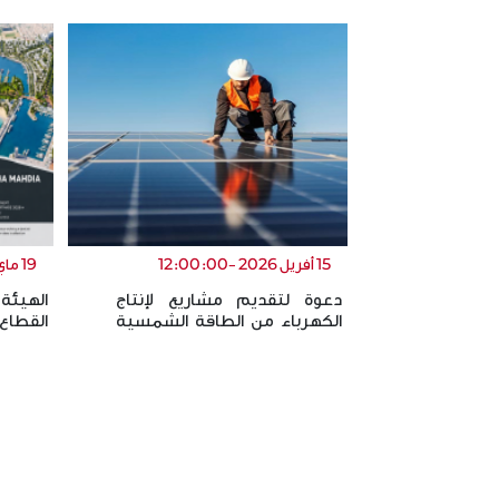
إعلان عام للترشح عدد 001 /
03) Appels
2020 في إطار الشراكة بين القطاع
différentes
العام والق…
assis…
تاريخ النشر:
تاريخ النشر:
19.10.2020
الموعد النهائي:
الموعد النها
08.12.2020
إعلان عام للترشح عدد 001 / 2020 في
ous
إطار الشراكة بين القطاع العام والقطاع
en suivant le…
الخاص…
إقرأ المزيد
15 أفريل 2026 -12:00:00
19 ماي 2026 -12:00:00
دعوة لتقديم مشاريع لإنتاج
الهيئة
الكهرباء من الطاقة الشمسية
القطاع
الفولطاضوئية في إطار نظام ا…
تستعر
تهيئة
دعوة لتقديم مشاريع
+