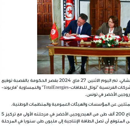
تحت سامي إشراف رئيس الحكومة السيد أحمدالحشاني، تم اليوم الاثنين 27 ماي 2024 بقصر الحكومة بالقصبة توقيع
مذكرة تفاهم بين الجمهورية التونسية ومجمع الشركات الفرنسية "توتال للطاقات-TotalEnergies" والنمساوية "فاربوند-
ممثلين عن المؤسسات والهيئات العمومية والمنظمات الوطنية.
وتهدف هذه الاتفاقية إلى تطوير وإنجاز مشروع لإنتاج 200 ألف طن من الهيدروجين الأخضر في مرحلته الأولى مع تركيز 5
ط من الطاقات المتجددة في أفق 2030. ومن المتوقع أن تصل الطاقة الإنتاجية إلى مليون طن سنويا في المرحلة