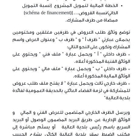
الخطة المالية لتمويل المشروع (نسبة التمويل
الذاتي/نسبة القروض...)
(schéma de financement)
ممضاة من طرف المشارك.
توضع وثائق طلب العروض في ظرفين مغلقين ومختومين
يحملان عبارتي " ظرف أ " و " ظرف ب " وعنوان العرض واسم
المشارك وتكون على النحو التالي:
* ظرف داخلي " أ " ويحمل عبارة " ملف فني " ويحتوي على
الوثائق الفنية المذكورة أعلاه.
* ظرف داخلي " ب " ويحمل عبارة " ملف مالي " ويحتوي على
الوثائق المالية المذكورة أعلاه.
* ظرف خارجي ثالث ويحمل عبارة " لا يفتح ملف طلب عروض
للمشاركة في لزمة الفضاء العائلي بالحديقة العمومية لفائدة
بلدية العالية"
ويرسل الظرف الخارجي المتضمن للعرض الفني و المالي و
الوثائق الإدارية عن طريق البريد المضمون الوصول أو البريد
السريع باسم رئيس بلدية العالية أو يسلّم مباشرة إلى
مكتب الضبط بمقر بلدية العالية الكائن بشارع الحبيب