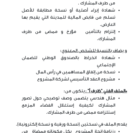
من طرف المشارك .
شهادة إبراء أصلية أو نسخة مطابقة للأصل
تسلم من قابض المالية للمدينة التي يقيم بها
العارض.
إلتزام بالتأمين مؤرخ و ممضى من طرف
المشارك.
و يضاف بالنسبة للشخص المعنوي
:
شهادة انخراط بالصندوق الوطني للضمان
الإجتماعي
نسخة من إتفاق المساهمين في رأس المال
مشروع العقد التأسيسي لشركة المشروع
*الملف الفني "ظرف أ"
:
يتكون من:
مثال هندسي يتضمن وصف توضيحي حول تصور
المشارك لكيفية إستغلال الفضاء المزمع
إستلزامه ممضى من طرف المشارك.
يقدم الملف في نسختين (نسخة ورقية و نسخة إلكترونية).
رزنامة إنجاز المشروع بكل مكوناته ممضاة من