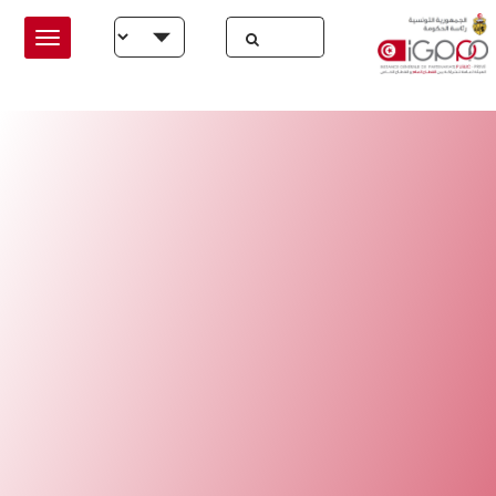
Skip to main conten
Select your language