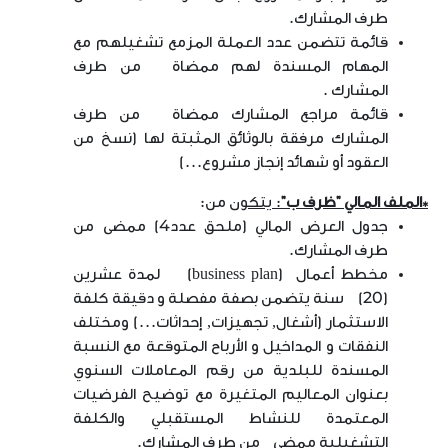
طرف المشارك.
قائمة تتضمن عدد العملة المزمع تشغيلهم مع
المهام المسندة لهم ممضاة من طرف
المشارك .
قائمة مراجع المشارك ممضاة من طرف
المشارك مرفقة بالوثائق المثبتة لها (نسخ من
العقود أو شهائد إنجاز مشروع...)
*الملف المالي "ظرف ب"
: يتكون
من:
جدول العرض المالي (ملحق عدد4) ممضى من
طرف المشارك.
مخطط أعمال
(business plan)
لمدة عشرين
(20) سنة يتضمن بصفة مفصلة و دقيقة كلفة
الاستثمار (أشغال, تجهيزات, إحداثات...) ومختلف
النفقات و المداخيل و الأرباح المتوقعة مع النسبة
المسندة للبلدية من رقم المعاملات السنوي
بعنوان المعاليم المتغيرة مع توضيح الفرضيات
المعتمدة للنشاط المستقبلي والكلفة
التشغيلية ممضى من طرف المشارك.