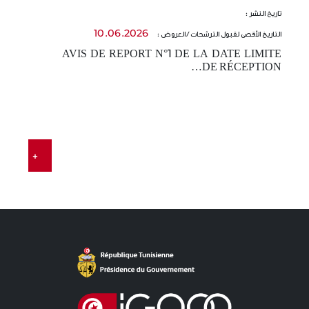
تاريخ النشر :
تا
10.06.2026
التاريخ الأقصى لقبول الترشحات / العروض :
ال
AVIS DE REPORT N°1 DE LA DATE LIMITE
-
DE RÉCEPTION…
t…
E
…
+