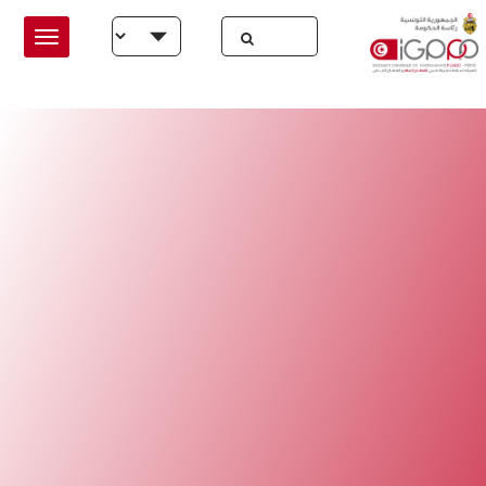
Skip to main conten
Select your language