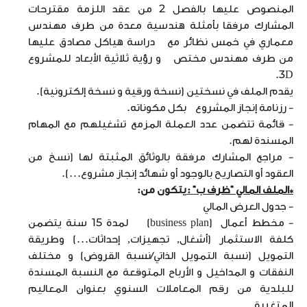
المنصوص عليها بالفصل 2 من عقد اللزمة مقترحات
المشارك مرفقا بأمثلة هندسية معدة من طرف مهندس
معماري في خمس نظائر مع دراسة هياكل مصادق عليها
من طرف مهندس مختص و رؤية ثلاثية الأبعاد للمشروع
.
3D
يقدم الملف في نسختين (نسخة ورقية و نسخة إلكترونية).
- رزنامة إنجاز المشروع بكل مكوناته.
- قائمة تتضمن عدد العملة المزمع تشغيلهم مع المهام
المسندة لهم.
- مراجع المشارك مرفقة بالوثائق المثبتة لها (نسخ من
العقود أو التصاريح بالوجود أو شهائد إنجاز مشروع...).
*الملف المالي "ظرف ب" :
يتكون من:
- جدول العرض المالي
- مخطط أعمال
(business plan)
لمدة 15 سنة يتضمن
كلفة الاستثمار (أشغال, تجهيزات, إحداثات...) وطريقة
التمويل (نسبة التمويل الذاتي/نسبة القروض) و مختلف
النفقات و المداخيل و الأرباح المتوقعة مع النسبة المسندة
للبلدية من رقم المعاملات السنوي بعنوان المعاليم
المتغيرة.