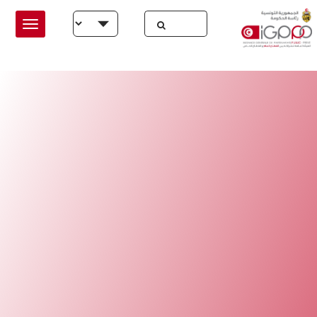
Skip to main conten
Select your language