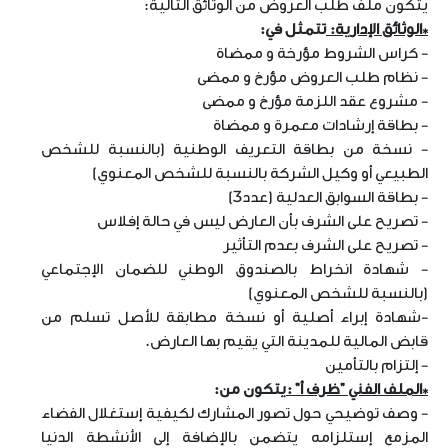
يتكون ملف طلب العروض من الوثائق التالية:
*الوثائق الإدارية:
تتمثل في:
- كراس الشروط مؤرخة و ممضاة
- نظام طلب العروض مؤرخ و ممضى
- مشروع عقد اللزمة مؤرخ و ممضى
- بطاقة إرشادات معمرة و ممضاة
- نسخة من بطاقة التعريف الوطنية (بالنسبة للشخص
الطبيعي أو وكيل الشركة بالنسبة للشخص المعنوي)
- بطاقة السوابق العدلية (عدد3)
- تصريح على الشرف بأن العارض ليس في حالة إفلاس
- تصريح على الشرف بعدم التأثير
- شهادة انخراط بالصندوق الوطني للضمان الإجتماعي
(بالنسبة للشخص المعنوي)
-شهادة إبراء أصلية أو نسخة مطابقة للأصل تسلم من
قابض المالية للمدينة التي يقيم بها العارض.
- إلتزام بالتأمين
*الملف الفني "ظرف أ" :
يتكون من:
- وصف توضيحي حول تصور المشارك لكيفية إستغلال الفضاء
المزمع إستلزامه يتضمن بالإضافة إلى الأنشطة الدنيا