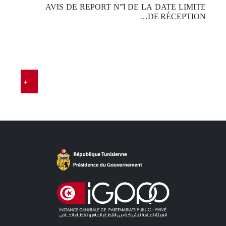
AVIS DE REPORT N°1 DE LA DATE LIMITE
-
DE RÉCEPTION…
t…
E
…
+