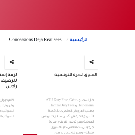
الرئيسية
Concessions Deja Realisees
السوق الحرة التونسية
لزمة إست
للرصيف م
رادس
فاز المجمع ATU Duty Free, Gebr.
قام ديوان 
Heinemann و Hamila Duty Free
والموانئ.
بطلب العروض الخاص بمناقصة
السوائب 
الأسواق الحرة في 5 من مطارات تونس
السوائب ال
الدولية وهي تونس قرطاج-جربة
جرجيس-صفاقس طينة-توزر
نفطة- وطبرقة عين دراهم.