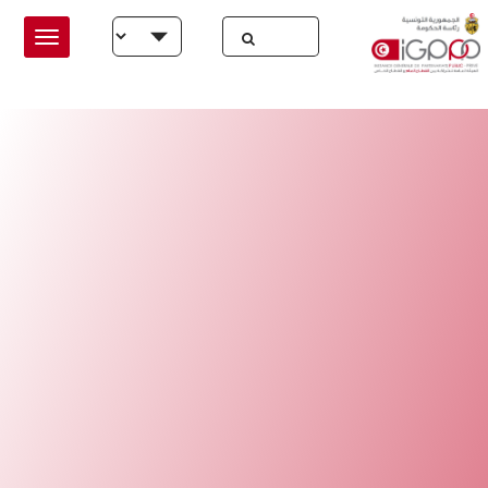
Skip to main conten
Select your language