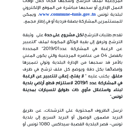
المرجعية لملف الترشح وسحبها مجانا خلال أوقات
العمل الإداري أو سحبها مباشرة من الموقع الإلكتروني
لبلدية تونس
www.commune-tunis.gov.tn
، ويمكن
للمستثمرين المشاركة بصفة فردية أو في إطار مجمع.
تقدم طلبات الترشح
لكل مشروع على حدة
على وثيقة
الترشح وترفق إلى بقية الوثائق المكونة لملف "التعبير
عن الرغبة في المشاركة عدد01/
2019
" المحددة
بالفصل 04 من عناصره المرجعية والتي يكون المعني
بالأمر قد سحبها من الإدارة البلدية وتولي تعميرها
وإمضائها بكل دقة ويوضع كل ملف ترشح في ظرف
مغلق
، يكتب عليه "
لا يفتح، إعلان للتعبير عن الرغبة
في المشاركة عدد
1
/
2019
لاستلزام قطع أراضي بلدية
لبناء واستغلال مآوي ذات طوابق للسيارات بمدينة
تونس
"
ترسل الظروف المحتوية على الترشحات، عن طريق
البريد مضمون الوصول أو البريد السريع إلى بلدية
تونس- قصر البلدية القصبة سيداكس
1080
تونس أو