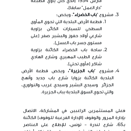
مارس
1934
(الذي كان يأوي مطبعة
"دار العمل" سابقا)
.
مشروع "
باب الخضراء
"
، ويخص:
قطعة الأرض البلدية التي تحوي المأوى
السطحي للسيارات الكائن بزاوية
شارعي أولاد حفوز والبشير صفر (على
مستوى جسر باب العسل).
ساحة باب الخضراء الكائنة بزاوية
شارع الطيب المهيري وشارع الهادي
شاكر (مأوى تحتي).
مشروع "
باب الجزيرة
"،
ويخص قطعة الأرض
البلدية الكائنة بزوايا شارع باب جديد وأنهج
الجزائر وسيدي البشير وسيدي غريب والنواوري،
والتي تحوي السوق البلدية بباب الجزيرة.
فعلى المستثمرين الراغبين في المشاركة، الاتصال
بإدارة المرور والوقوف (الإدارة الفرعية للوقوف) الكائنة
بـ65، شارع لندرة - تونس، للإطلاع على العناصر