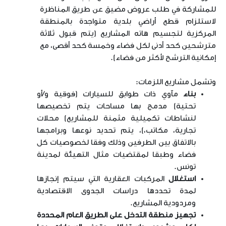
للمشاركة في طلب عروض مضيق عن طريق المناظرة
لاستلزام قطع أراضي بلدية متواجدة بالمنطقة
المركزية لتجسيم هاته المشاريع (يتم قبول ثلاثة
مترشحين كحد أدنى لكل فضاء وخمسة كحد أقصى، مع
إمكانية الترشح لأكثر من فضاء).
وتشمل مشاريع اللزمات:
بناء
مآوي ذات طوابق للسيارات (فوقية و/أو
تحتية) مدمج بها مساحات يتم تخصيصها
لنشاطات تكميلية مثمنة للمشاريع) محلات
تجارية، مكاتب،)، يتم تحديد نوعها وبرامجها
بالاتفاق بين الطرفين وذلك وفقا لخصوصيات كل
فضاء وطبقا لمقتضيات مثال التهيئة لمدينة
تونس.
استغلال
المركبات العقارية التي سيتم إنجازها
لمدة تحددها دراسات الجدوى الاقتصادية
ومردودية المشاريع.
تجهيز منطقة التدخل على الطريق العام المحددة