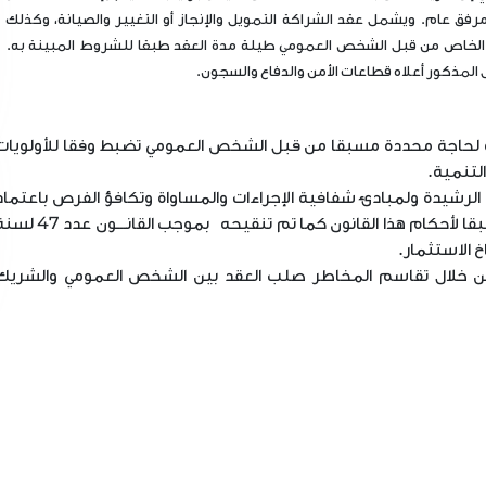
مرفق عام. ويشمل عقد الشراكة التمويل والإنجاز أو التغيير والصيانة، وكذلك
يك الخاص من قبل الشخص العمومي طيلة مدة العقد طبقا للشروط المبينة به.
 المذكور أعلاه قطاعات الأمن والدفاع والسجون.
 لحاجة محددة مسبقا من قبل الشخص العمومي تضبط وفقا للأولويات
لتنمية.
 الرشيدة ولمبادئ شفافية الإجراءات والمساواة وتكافؤ الفرص باعتماد
المنافسة والحياد وعدم التمييز بين المترشحين طبقا لأحكام هذا القانون كما تم تنقيحه بموجب القانـــ
ي من خلال تقاسم المخاطر صلب العقد بين الشخص العمومي والشريك