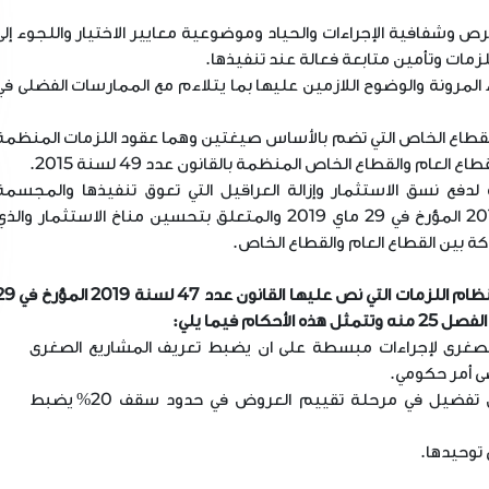
رص وشفافية الإجراءات والحياد وموضوعية معايير الاختيار واللجوء إلى
مات وتأمين متابعة فعالة عند تنفيذها.
المرونة والوضوح اللازمين عليها بما يتلاءم مع الممارسات الفضلى في
القطاع الخاص التي تضم بالأساس صيغتين وهما عقود اللزمات المنظمة
لدفع نسق الاستثمار وإزالة العراقيل التي تعوق تنفيذها والمجسمة
بالأساس من خلال إصدار القانون عدد 47 لسنة 2019 المؤرخ في 29 ماي 2019 والمتعلق بتحسين مناخ الاستثمار وال
كة بين القطاع العام والقطاع الخاص.
كما يهدف الأمر الجديد إلى تطبيق الأحكام الجديدة لنظام اللزمات التي نص عليها القانون
لصغرى لإجراءات مبسطة على ان يضبط تعريف المشاريع الصغرى
ى أمر حكومي.
تمكين صاحب العرض التلقائي من هامش تفضيل في مرحلة تقييم العروض في حدود سقف 20% يضبط
توحيدها.