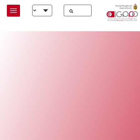
Skip to main conten
Select your language