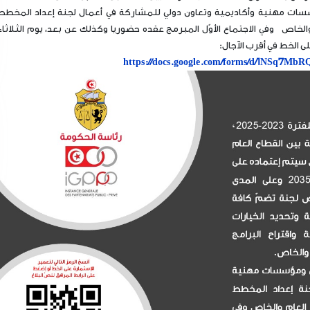
ات مهنية وأكاديمية وتعاون دولي للمشاركة في أعمال لجنة إعداد المخطط
الخاص وفي الاجتماع الأوّل المبرمج عقده حضوريا وكذلك عن بعد، يوم الثلاثاء
https://docs.google.com/forms/d/1NSq7