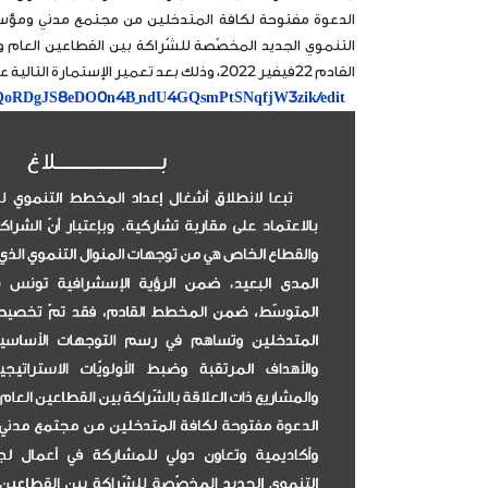
الدعوة مفتوحة لكافة المتدخلين من مجتمع مدني ومؤسس
التنموي الجديد المخصّصة للشّراكة بين القطاعين العام و
القادم 22فيفير 2022، وذلك بعد تعمير الإستمارة التالية على الخط في أقرب الآجال:
MbRQoRDgJS8eDO0n4B_ndU4GQsmPtSNqfjW3zik/edit