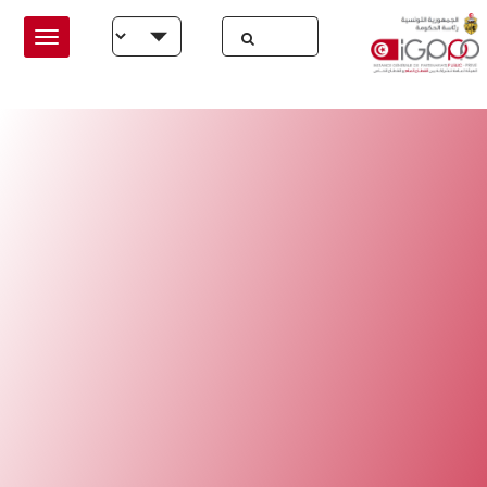
Skip to main conten
Select your language