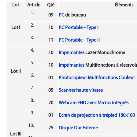
Lot
Article
Qté
Éléments
09
PC
de bureau
Lot I
10
PC Portable – Type I
11
PC Portable – Type II
10
Imprimantes
Lazer Monochrome
10
Imprimantes
Multifonctions à réservoir
Lot II
01
Photocopieur Multifonctions Couleur
05
Scanner haute vitesse
20
Webcam FHD avec Micros intégrés
01
Ecran de projection à trépied 180x180
25
Disque Dur Externe
Lot III