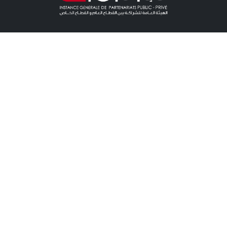
Accès Direct
ACTUALITÉS
APPEL À LA CONCURRENCE CONCESSION
APPEL À LA CONCURRENCE PPP
ÉVÉNEMENTS
POINT PRESSE
CONTACTEZ-NOUS
Contactez-Nous
Adresse : 36, rue Zambritta, Cité Les Pins, les Berges du Lac II, 1053,