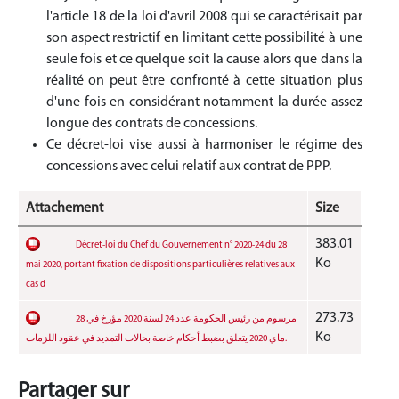
l'article 18 de la loi d'avril 2008 qui se caractérisait par
son aspect restrictif en limitant cette possibilité à une
seule fois et ce quelque soit la cause alors que dans la
réalité on peut être confronté à cette situation plus
d'une fois en considérant notamment la durée assez
longue des contrats de concessions.
Ce décret-loi vise aussi à harmoniser le régime des
concessions avec celui relatif aux contrat de PPP.
Attachement
Size
383.01
Décret-loi du Chef du Gouvernement n° 2020-24 du 28
Ko
mai 2020, portant fixation de dispositions particulières relatives aux
cas d
273.73
مرسوم من رئيس الحكومة عدد 24 لسنة 2020 مؤرخ في 28
Ko
ماي 2020 يتعلق بضبط أحكام خاصة بحالات التمديد في عقود اللزمات.
Partager sur