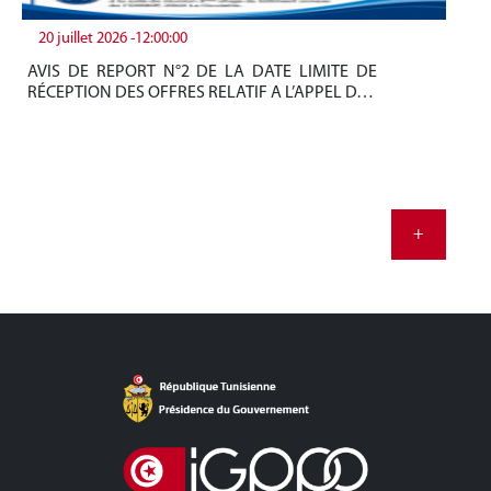
20 juillet 2026 -12:00:00
19
AVIS DE REPORT N°2 DE LA DATE LIMITE DE
Be
RÉCEPTION DES OFFRES RELATIF A L’APPEL D…
tun
+