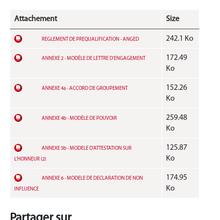
Attachement
Size
242.1 Ko
REGLEMENT DE PREQUALIFICATION - ANGED
172.49
ANNEXE 2 - MODÈLE DE LETTRE D'ENGAGEMENT
Ko
152.26
ANNEXE 4a - ACCORD DE GROUPEMENT
Ko
259.48
ANNEXE 4b - MODÈLE DE POUVOIR
Ko
125.87
ANNEXE 5b - MODELE D’ATTESTATION SUR
Ko
L’HONNEUR (2)
174.95
ANNEXE 6 - MODELE DE DECLARATION DE NON
Ko
INFLUENCE
Partager sur