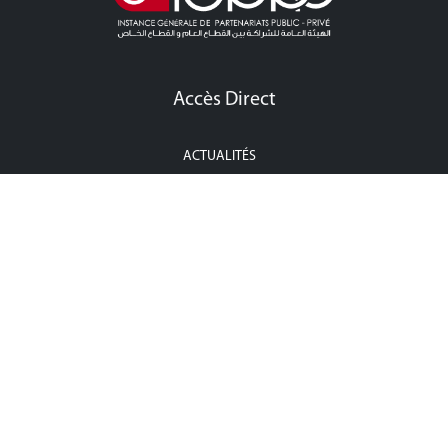
Accès Direct
ACTUALITÉS
APPEL À LA CONCURRENCE CONCESSION
APPEL À LA CONCURRENCE PPP
ÉVÉNEMENTS
POINT PRESSE
CONTACTEZ-NOUS
Contactez-Nous
Adresse : 36, rue Zambritta, Cité Les Pins, les Berges du Lac II, 1053,