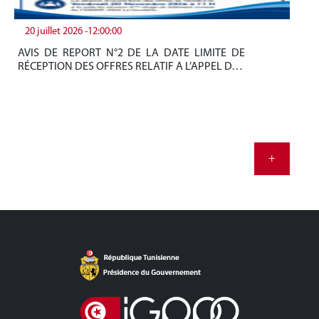
20 juillet 2026 -12:00:00
19
AVIS DE REPORT N°2 DE LA DATE LIMITE DE
Be
RÉCEPTION DES OFFRES RELATIF A L’APPEL D…
tun
+