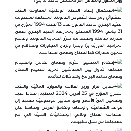
وإثر التداول والنّقاش، أقرّ المجلس خاصّة ما يلي:
استكمال إعداد الخطّة الوطنيّة لمقاومة الصّيد
العشوائي ومراجعة النّصوص القانونيّة المتعلقة بمنظومة
الصّيد البحري خاصّة القانون عدد 13 لسنة 1994 المؤرخ في
31 جانفي 1994 المتعلق بممارسة الصيد البحري ضمن
مقاربة شاملة ومستدامة تعزّز الحماية القانونيّة وتدعم
المراقبة الدوريّة برّا وبحرا وتردع التّجاوزات وتساهم في
تثمين مقدّرات هذا القطاع وتضمن استدامته.
إحكام التّنسيق اللاّزم وضمان تكامل وانسجام
مختلف الأدوار بين المتدخّلين لمزيد تنظيم القطاع
وضمان نجاعة البرامج والتدخّلات لفائدته
تعديل قرار وزير الفلاحة والموارد المائيّة والصّيد
البحري المؤرخ في 25 أفريل 2024 لتنظيم نشاط صيد
وتسمين التنّ الأحمر وفق معايير موضوعيّة تستند إلى
قواعد الشفافيّة والإنصاف وتكافؤ الفرص وتحافظ على
استدامة القطاع وتلافي الإشكاليّات الفنيّة التي تم
تسجيلها من خلال تطبيقه.