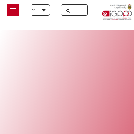
Skip to main conten
Select your language