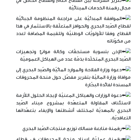
تعزيز الشّراكة بين القطاع العام والقطاع الخاص في
مجال رقمنة الخدمات المينائيّة
الموافقة المبدئيّة على مراجعة المنظومة الجبائيّة
لقطاع الصّيد البحري والحوافز المتعلّقة بالاستثمار في هذا
القطاع وفقا للأولويّات الوطنيّة وللقيمة المضافة لعدد
من مكوّناته
الإذن بتسوية مستحقّات وكالة موانئ وتجهيزات
الصّيد البحري المتخلّدة بذمّة عدد من الهياكل العموميّة
دعوة وزارة الفلاحة والموارد المائيّة والصّيد البحري إلى
موافاة وزارة الماليّة بتقرير مفصّل حول منحة المحروقات
المسندة لفائدة البحّارة
دعوة الوزارات والهياكل المعنيّة لإيجاد الحلول اللاّزمة
لاستئناف المقاولة المتعهّدة بمشروع ميناء الصّيد
البحري بالمهديّة لمختلف أنشطتها والإيفاء بتعهّداتها
التعاقديّة.
رقمنة متابعة مسالك توزيع منتجات الصّيد البحري
رقمنة عمليّة إسناد منحة المحروقات في قطاع