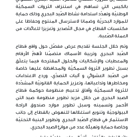
بالكيس التي تساهم في استنزاف الثروات السمكيّة
الوطنيّة وتهدّد استدامة نشاط الصّيد البحري وذلك حماية
للموارد البحريّة وضمانا لاسترسال المنتوج وحفاظا على
مكتسبات القطاع في مجال التّصدير وتعزيزا للعائدات من
العملة الصّعبة.
وتم خلال الجلسة تقديم عرض مفصّل حول واقع قطاع
الصّيد البحري وتربية الأسماك متضمّنا لأهمّ الأرقام
والمعطيات والإشكاليات والحلول المقترحة فيما يتعلّق
بسبل تطوير الثروة السمكيّة والمحافظة عليها خاصة
من الصّيد العشوائي و آليات التصدّي، وردع الاعتداءات
ومخاطرها وتداعياتها، وتعزيز الحماية القانونيّة المشدّدة
للثروة السمكيّة وآفاق تدعيم منظومة حوكمة قطاع
الصيد البحري من خلال مزيد تطوير منظومة صيد التن
الأحمر وتسمينه وسبل تطوير موارد صندوق الراحة
البيولوجيّة وتنويع استغلالها للنهوض بالقطاع إلى جانب
الاستثمار في قطاع الصّيد البحري وتطوير البنية التحتيّة
وخاصة حماية وتهيئة عدد من موانئ الصيد البحري.