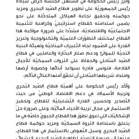
وأبرز رئيس الحكومة في مستهل الجلسة حرص سيادة
رئيس الجمهوريّة على تطوير قطاع الصّيد البحري ومزيد
حوكمته وتحقيق نجاعة الهياكل المتدخّلة على نحو
يضمن استدامته كقطاع استراتيجيّ وكرافعة للتّنمية
الاجتماعيّة والاقتصاديّة، مشدّدا على ضرورة مواكبة هذا
القطاع لمختلف التطوّرات العلميّة والتكنولوجية وتعزيز
القدرة على الصّمود تجاه التّغيرات المناخيّة وتهيئة البنية
التحيّة للموانئ ودعم صغار البحّارة والعاملين في قطاع
الصّيد السّاحلي والحفاظ على الثروات السمكيّة للأجيال
القادمة، فتونس قادرة بسواعد أبنائها وخصوبة أرضها
وامتداد شريطها السّاحلي أن تحقّق أمنها الغذائي الدّائم.
وأكّد رئيس الحكومة على أهميّة قطاع الصّيد البّحري
وتربية الأسماك في دعم الاقتصاد الوطنيّ من حيث
التّصدير وتحسين القدرة التّشغيليّة للقطاع وتحفيز
الاستثمار في مجال تربية الأحياء المائيّة، وعلى ضرورة حلّ
الإشكاليّات التي تعوق تطوّر هذا القطاع الحيويّ خاصّة في ما
يتعلق باستدامة الثروة السمكيّة ومزيد حوكمة قطاع
الصّيد البحري وسبل النّهوض بالاستثمار في هذا القطاع،
منبّها إلى ضرورة التصدّي لظاهرة الصّيد البحري العشوائي