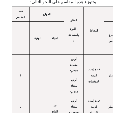
وتتوزع هذه المقاسم على النحو التالي:
عدد
الموقع
المقسم
العقار
( النوع
النشاط
والمساحة
تفاع
الميناء
الولاية
)
قصى
أرض
مغطاة
قادة إمداد
²
267 م
تار
لتربية
1
أرض
القوقعيات
بيضاء
²
452 م
قادة إمداد
أرض
غار
تار
لتربية
بيضاء
2
الملح
²
الأسماك
1000 م