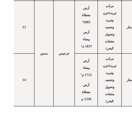
مركب
أرض
تبريد(خزن
مغطاة
وتبريد
²
1805
تار
وتجميد
13
أرض
وتحويل
بيضاء
منتجات
²
1837 م
البحر)
جرجيس
مدنين
مركب
أرض
تبريد(خزن
بيضاء
وتبريد
²
2722 م
تار
وتجميد
14
أرض
وتحويل
مغطاة
منتجات
1330 م
البحر)