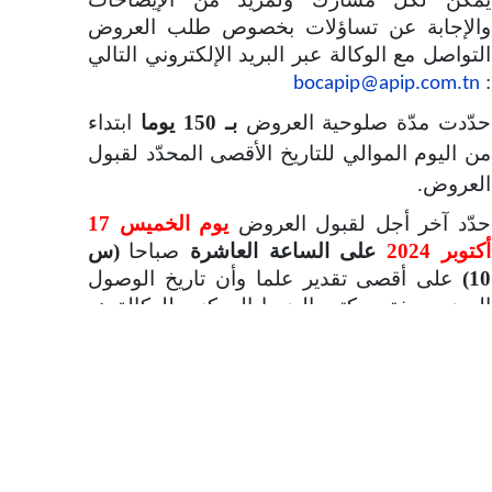
والإجابة عن تساؤلات بخصوص طلب العروض
التواصل مع الوكالة عبر البريد الإلكتروني التالي
:
bocapip@apip.com.tn
حدّدت مدّة صلوحية العروض
بـ
150 يوما
ابتداء
من اليوم الموالي للتاريخ الأقصى المحدّد لقبول
العروض
.
حدّد آخر أجل لقبول العروض
يوم الخميس 17
أكتوبر 2024
على
الساعة العاشرة
صباحا
(س
10)
على
أقصى تقدير علما وأن تاريخ الوصول
المضمن بختم مكتب الضبط المركزي للوكالة هو
المعتمد دون سواه.
تنعقد الجلسة العلنية لفتح العروض بحضور
المشاركين أو من يمثلهم بصفة رسمية وذلك
يوم
الخميس 17 أكتوبر 2024
على
الساعة العاشرة
والنصف صباحا
(س 10.30)
بمقر الوكالة.