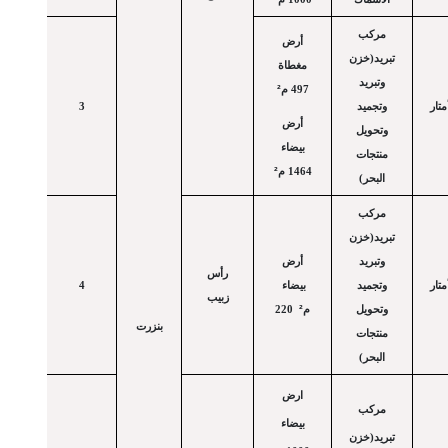
مركب
أرض
تبريد(خزن
مغطاة
وتبريد
²
497 م
تار
وتجميد
3
أرض
وتحويل
بيضاء
منتجات
²
1464 م
البحر)
مركب
تبريد(خزن
وتبريد
أرض
رأس
تار
وتجميد
بيضاء
4
زبيب
²
وتحويل
م
220
بنزرت
منتجات
البحر)
ارض
مركب
بيضاء
تبريد(خزن