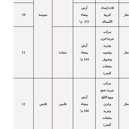
قادة إمداد
أرض
تار
لتربية
بيضاء
سوسة
10
²
الأسماك
335 م
مركب
تبريد(خزن
وتبريد
أرض
تار
وتجميد
بيضاء
صيادة
11
²
وتحويل
144 م
منتجات
البحر)
مركب
تبريد( صنع
وبيع الثلج
أرض
تار
وخزن
بيضاء
قابس
قابس
12
²
وتبريد
180 م
منتجات
البحر)