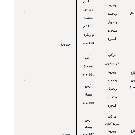
1000 م
وتبريد
م وأرض
تار
5
وتجميد
مغطاة
وتحويل
1000 م
منتجات
م ومأوى
البحر)
450 م م
جرزونة
مركب
أرض
تبريد(خزن
مغطاة
وتبريد
فاع
661 م م
رض
6
وتجميد
أرض
طاة
وتحويل
بيضاء
منتجات
109 م م
البحر)
مركب
ارض
تبريد(خزن
بيضاء
فاع
وتبريد
442 م م
سيدي