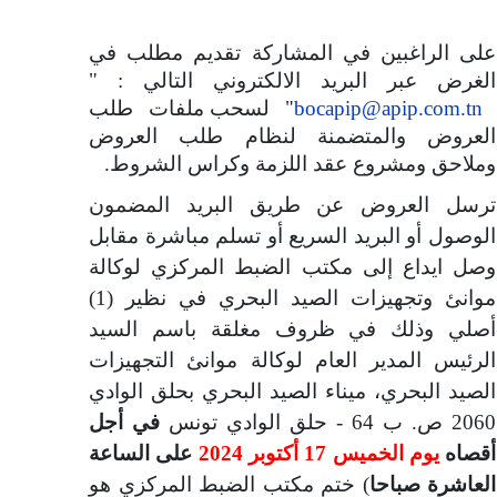
على الراغبين في المشاركة تقديم مطلب في
الغرض عبر البريد الالكتروني التالي : "
bocapip@apip.com.tn
"
لسحب ملفات طلب
العروض والمتضمنة لنظام طلب العروض
وملاحق ومشروع عقد اللزمة وكراس الشروط.
ترسل العروض عن طريق البريد المضمون
الوصول أو البريد السريع أو تسلم مباشرة مقابل
وصل ايداع إلى مكتب الضبط المركزي لوكالة
موانئ وتجهيزات الصيد البحري
في نظير (1)
أصلي
وذلك في ظروف مغلقة باسم السيد
الرئيس المدير العام لوكالة موانئ التجهيزات
الصيد البحري، ميناء الصيد البحري بحلق
الوادي
2060 ص. ب 64 - حلق
الوادي تونس
في أجل
أقصاه
يوم الخميس 17 أكتوبر 2024
على
الساعة
العاشرة صباحا
)
ختم مكتب الضبط المركزي هو