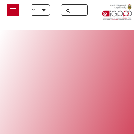
Skip to main conten
Select your language