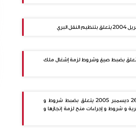
Decret 1999-2
Loi 2004-3
 عدد 654 مؤرخ في 20 أفريل 1987 يتعلق بضبط صيغ وشروط لزمة إشغال ملك
Decret 1987-
أمر عدد 3329 لسنة 2005 مؤرخ في 26 ديسمبر 2005 يتعلق بضبط شروط و
رية و شروط و إجراءات منح لزمة إنجازها و