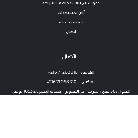
دعوات للمنافسة خاصة بالشراكة
آخر المستجدات
نقطة صحفية
اتصال
اتصال
الهاتف : 316 268 71 216+
الفاكس : 310 268 71 216+
العنوان :36 نهج زامبريتا حي الصنوبر ضفاف البحيرة 2 1053 تونس
البريد الإلكتروني :
contact@igppp.tn