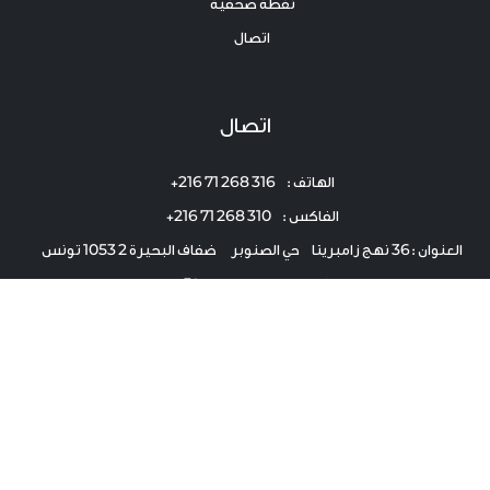
نقطة صحفية
اتصال
اتصال
الهاتف : 316 268 71 216+
الفاكس : 310 268 71 216+
العنوان :36 نهج زامبريتا حي الصنوبر ضفاف البحيرة 2 1053 تونس
البريد الإلكتروني :
contact@igppp.tn
جميع الحقوق محفوظة © 2023 IGPPP