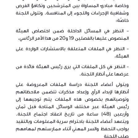
وخاصة مبادئ المساواة بين المترشحين وتكافؤ الفرص
وشفافية الإجراءات واللجوء إلى المنافسة. وتتولى اللجنة
خاصّة:
- النظر في المسائل الداخلة ضمن اختصاص الهيئة
المنصوص عليها بالفصلين 19 و20 من هذا الأمر الرئاسي،
- النظر في الملفات المتعلقة بالاستشارات الواردة على
الهيئة،
- النظر في كل الملفات التي يرى رئيس الهيئة فائدة من
عرضها على أنظار اللجنة.
ويتولى أعضاء اللجنة دراسة الملفات المعروضة على
أنظارها لإبداء الرأي وإعداد مذكرات تتضمن ملاحظاتهم
وتوصياتهم بخصوص هذه الملفات يتم توجيهها إلى
رئيس الهيئة عبر مختلف الوسائل المتاحة قبل ثمان
وأربعين (48) ساعة من تاريخ انعقاد اجتماع اللجنة.
ويتعهد أعضاء اللجنة باحترام سرية المعلومات وبالتقيد
بواجب التحفظ والسر المهني أثناء ممارستهم لمهامهم
صلب اللجنة