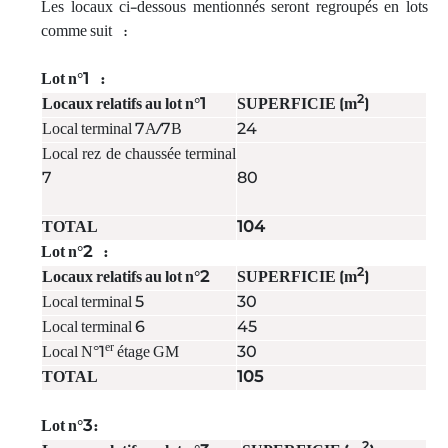
Les locaux ci-dessous mentionnés seront regroupés en lots
comme suit :
Lot n°1 :
2
Locaux relatifs au lot n°1
SUPERFICIE (m
)
Local terminal 7A/7B
24
Local rez de chaussée terminal
7
80
TOTAL
104
Lot n°2 :
2
Locaux relatifs au lot n°2
SUPERFICIE (m
)
Local terminal 5
30
Local terminal 6
45
er
Local N°1
étage GM
30
TOTAL
105
Lot n°3:
2