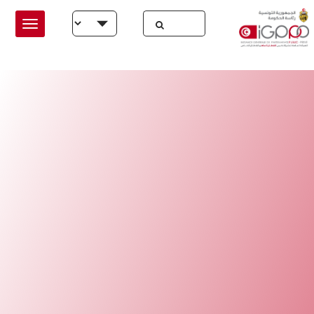
Skip to main conten
Select your language