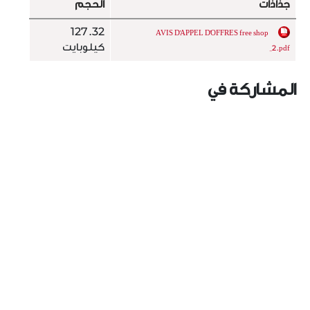
جذاذات
الحجم
127.32
AVIS D'APPEL D'OFFRES free shop
كيلوبايت
_2.pdf
المشاركة في
اقرأ المزيد من دعوات للمنافسة الخاصة
باللزمات