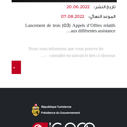
تاريخ النشر:
تاريخ
20.06.2022
الموعد النهائي:
الموع
07.08.2022
térêt
Lancement de trois (03) Appels d’Offres relatifs
 dév…
aux différentes assistance…
térêt
Nous vous informons que vous pouvez les
t l’…
consulter en suivant le lien ci-dessous :…
+