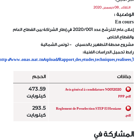
الثلاثاء , 08 ديسمبر, 2020
لوضعية :
En cour
إعلان عام للترشح عدد 001 / 2020 في إطار الشراكة بين القطاع العام
القطاع الخاص
شروع محطة التطهير بالحسيان - تونس الشمالية
ابط تحميل الدراسات الفنية:
;
http://www.onas.nat.tn/upload/Rapport_des_etudes_techniques_realisees_1
جذاذات
الحجم
473.59
Avis général à condidature N0012020
كيلوبايت
PPP.pdf
293.5
Reglement de Preselection STEP El Hessiane
كيلوبايت
.pdf
لمشاركة في