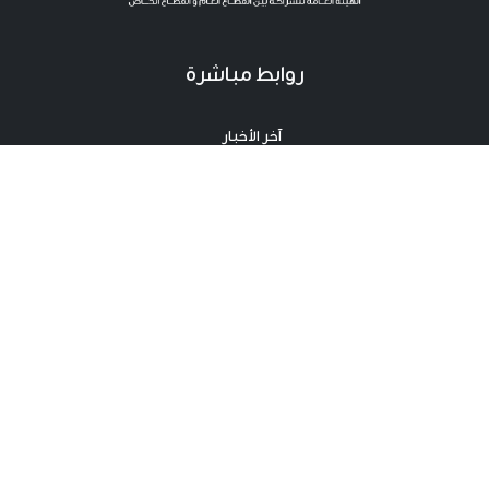
روابط مباشرة
آخر الأخبار
دعوات للمنافسة الخاصة باللزمات
دعوات للمنافسة خاصة بالشراكة
آخر المستجدات
نقطة صحفية
اتصال
اتصال
الهاتف : 316 268 71 216+
الفاكس : 310 268 71 216+