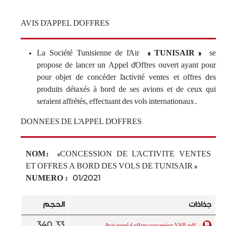
AVIS D'APPEL D'OFFRES
La Société Tunisienne de l'Air
« TUNISAIR »
se
propose de lancer un Appel d'Offres ouvert ayant pour
pour objet de concéder l'activité ventes et offres des
produits détaxés à bord de ses avions et de ceux qui
seraient affrétés, effectuant des vols internationaux.
DONNEES DE L'APPEL D'OFFRES
NOM:
«CONCESSION DE L'ACTIVITE VENTES
ET OFFRES A BORD DES VOLS DE TUNISAIR »
NUMERO :
01/2021
جذاذات
الحجم
340.33
Avis appel d offres concession VAB.pdf