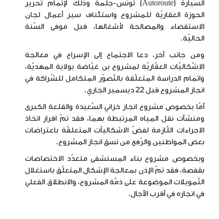
السّيارة (Autoroute) تونس-جلمة وذلك لإتمام تحرير
الحوزة العقاريّة للمشروع واستئناف سير أعمال لجان
الاستقصاء والمصالحة لأشغالها، قبل موفى السّنة
الحاليّة.
ومن جانب آخر، دعا الاجتماع إلى الإسراع في معالجة
الاشّكاليّات العقّاريّة لمشروع بن غيّاضة بولاية المهديّة،
واتمام الدراسة المتعلّقة بالتّصوّر المتكامل للشّراكة في
انجاز المشروع قبل 22 ديسمبر الجاري.
أمّا بخصوص مشروع انجاز خزاني السّعيدة والقلعة الكبرى
ومنشآت نقل المياه المرتبطة بهما، فقد تمّ اقرار اتخاذ
الاجراءات اللّازمة لفضّ الاشكالياّت المتعلقّة باعتراضات
بعض المواطنين والرّفع من نسق انجاز المشروع.
وبخصوص مشروع بناء المستشفى متعدّد الاختصاصات
بقفصة، فقد تمّ الإذن بمعالجة الإشكال المتعلّق باستغلال
التّمويلات الموضوعة على ذمّة المشروع، والانطلاق الفعلي
في انجازه في أقرب الآجال.