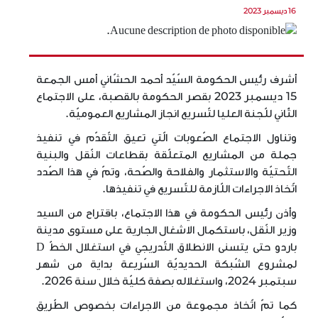
16 ديسمبر 2023
أشرف رئيس الحكومة السّيّد أحمد الحشّاني أمس الجمعة
15 ديسمبر 2023 بقصر الحكومة بالقصبة، على الاجتماع
الثّاني للّجنة العليا لتّسريع انجاز المشاريع العموميّة.
وتناول الاجتماع الصّعوبات الّتي تعيق التّقدّم في تنفيذ
جملة من المشاريع المتعلّقة بقطاعات النّقل والبنية
التّحتيّة والاستثمار والفلاحة والصّحة، وتمّ في هذا الصّدد
اتّخاذ الاجراءات اللّازمة للتّسريع في تنفيذها.
وأذن رئيس الحكومة في هذا الاجتماع، باقتراح من السيد
وزير النّقل، باستكمال الاشغال الجارية على مستوى مدينة
باردو حتى يتسنى الانطلاق التّدريجي في استغلال الخطّ D
لمشروع الشّبكة الحديديّة السّريعة بداية من شهر
سبتمبر 2024، واستغلاله بصفة كليّة خلال سنة 2026.
كما تمّ اتّخاذ مجموعة من الاجراءات بخصوص الطّريق