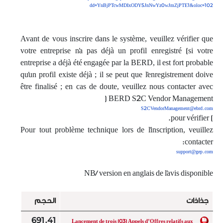
dd=YnBjPTcwMDIxODY5JnNwYz0wJmZjPTE1&oloc=102
Avant de vous inscrire dans le système, veuillez vérifier que
votre entreprise n'a pas déjà un profil enregistré (si votre
entreprise a déjà été engagée par la BERD, il est fort probable
qu'un profil existe déjà ; il se peut que l'enregistrement doive
être finalisé ; en cas de doute, veuillez nous contacter avec
BERD S2C Vendor Management (
S2CVendorManagement@ebrd.com
) pour vérifier.
Pour tout problème technique lors de l'inscription, veuillez
contacter:
support@gep.com
NB/ version en anglais de l'avis disponible
جذاذات
الحجم
691.41
Lancement de trois (03) Appels d’Offres relatifs aux