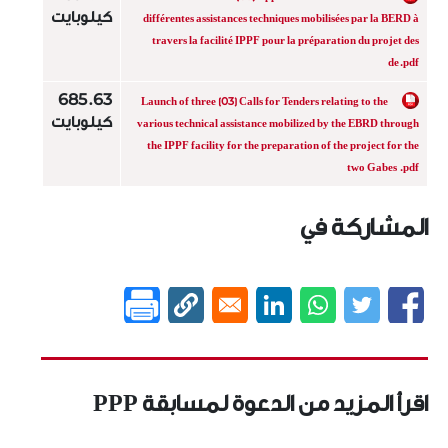
كيلوبايت
différentes assistances techniques mobilisées par la BERD à
travers la facilité IPPF pour la préparation du projet des
de.pdf
685.63
Launch of three (03) Calls for Tenders relating to the
كيلوبايت
various technical assistance mobilized by the EBRD through
the IPPF facility for the preparation of the project for the
two Gabes .pdf
المشاركة في
اقرأ المزيد من الدعوة لمسابقة PPP