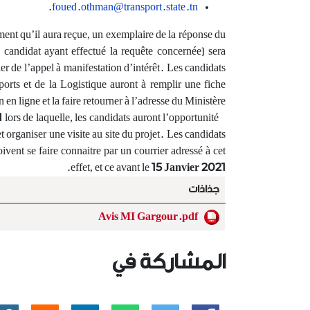
.
foued.othman@transport.state.tn
إقرأ المزيد
ment qu’il aura reçue, un exemplaire de la réponse du
 candidat ayant effectué la requête concernée) sera
ier de l’appel à manifestation d’intérêt. Les candidats
ports et de la Logistique auront à remplir une fiche
 en ligne et la faire retourner à l’adresse du Ministère.
1
lors de laquelle, les candidats auront l’opportunité
Une journée de présentation du projet sera organisée le
 organiser une visite au site du projet. Les candidats
doivent se faire connaitre par un courrier adressé à cet
.
effet, et ce avant le
15 Janvier 2021
جذاذات
Avis MI Gargour.pdf
المشاركة في