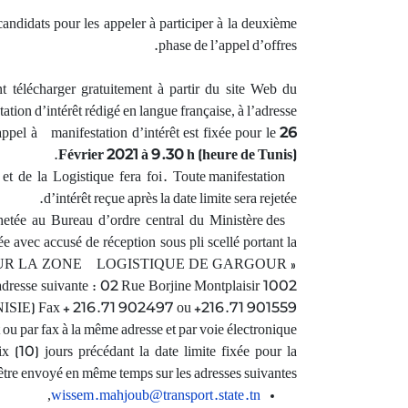
 candidats pour les appeler à participer à la deuxième
phase de l’appel d’offres.
nt télécharger gratuitement à partir du site Web du
ation d’intérêt rédigé en langue française, à l’adresse.
appel à manifestation d’intérêt est fixée pour le
26
.
Février 2021 à 9.30 h (heure de Tunis)
et de la Logistique fera foi. Toute manifestation
d’intérêt reçue après la date limite sera rejetée.
etée au Bureau d’ordre central du Ministère des
 avec accusé de réception sous pli scellé portant la
إعلان عام للترشح عدد 001 /
03) Appels
T POUR LA ZONE LOGISTIQUE DE GARGOUR »
2020 في إطار الشراكة بين القطاع
différentes
’adresse suivante : 02 Rue Borjine Montplaisir 1002
العام والق…
assis…
ISIE) Fax + 216.71 902497 ou +216.71 901559
تاريخ النشر:
تاريخ النشر:
19.10.2020
ou par fax à la même adresse et par voie électronique
الموعد النهائي:
الموعد النها
08.12.2020
ix (10) jours précédant la date limite fixée pour la
إعلان عام للترشح عدد 001 / 2020 في
ous
 être envoyé en même temps sur les adresses suivantes :
إطار الشراكة بين القطاع العام والقطاع
en suivant le…
,
wissem.mahjoub@transport.state.tn
الخاص…