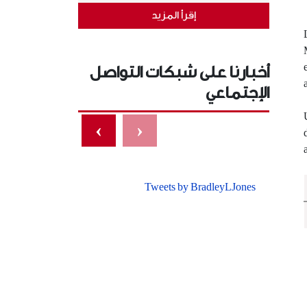
إقرأ المزيد
أخبارنا على شبكات التواصل
الإجتماعي
›
‹
Tweets by BradleyLJones