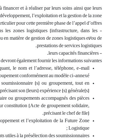
financer et à réaliser par leurs soins ainsi que leurs
دد
إعلان طلب عروض عـدد 01 /
°1 DE LA
éveloppement, l’exploitation et la gestion de la zone.
زمات
2024لإسناد لزمات لغرض تمويل
ÉCEPTION
rticulier pour cette première phase de l’appel d’offres:
ري
وتصميم وإنجاز واستغلال وصيا…
LATIF A
ns les zones logistiques (infrastructure, dans les
’APPEL D…
تاريخ النشر :
تاريخ النشر 
17.10.2024
ou en matière de gestion de zones logistiques et/ou de
التاريخ الأقصى لقبول الترشحات:
التاريخ الأ
prestations de services logistiques.
.06.2026
17.10.2024
- leurs capacités financières.
تعتزم وكالة مواني وتجهيزات
s devront également fournir les informations suivantes :
الصيد البحري إجراء طلب عروض
quant, le nom et l’adresse, téléphone, e-mail
لإسناد لزمات…
groupement conformément au modèle ci-annexé.
إقرأ المزيد
) soumissionnaire (s) ou groupement, tout en
précisant son (leurs) expérience (s) générale(s).
naire ou groupements accompagnés des pièces
eur constitution (Acte de groupement solidaire,
précisant le chef de file).
loppement et l’exploitation de la Future Zone
Logistique ;
 utiles à la présélection des soumissionnaires.