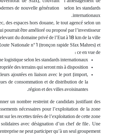
vernorat de Sfax), couvrant l’aménagement de
 modernes de nouvelle génération selon les standards
internationaux.
c, des espaces hors douane, le tout agencé selon un
i pourrait être amélioré ou proposé par l’investisseur.
elevant du domaine privé de l’Etat à 18 km de la ville
Route Nationale n° 1 (tronçon rapide Sfax Mahres) et
ce en vue de :
e logistique selon les standards internationaux,
opriée des terrains qui seront mis à disposition.
leurs ajoutées en liaison avec le port (import,
ques de consommation et de distribution de la
région et des villes avoisinantes.
onner un nombre restreint de candidats justifiant des
issements nécessaires pour l’exploitation de la zone
sur les recettes tirées de l’exploitation de cette zone.
olidaires avec désignation d’un chef de file. Une
entreprise ne peut participer qu’à un seul groupement.