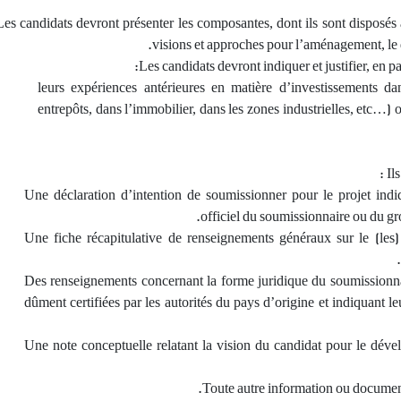
Les candidats devront présenter les composantes, dont ils sont disposés à 
Avis de pré-qualification N°C3
AVIS DE REPORT N
visions et approches pour l’aménagement, le d
/2026 - Financement, réalisation
DATE LIMITE DE R
Les candidats devront indiquer et justifier, en pa
des installation…
DES OFFRES RE
- leurs expériences antérieures en matière d’investissements da
L
:
تاريخ النشر :
21.07.2026
10.06.2026
entrepôts, dans l’immobilier, dans les zones industrielles, etc…) 
قصى لقبول الترشحات:
التاريخ الأقصى لقبول الترشحات:
21.07.2026
10
REPUBLIQUE TUNISIENNE
Il
MINISTERE DU TRANSPORT
Une déclaration d’intention de soumissionner pour le projet indi
OFFICE DE LA MARINE
officiel du soumissionnaire ou du 
إقرأ المزيد
MARCHANDE ET…
إقرأ المزيد
Une fiche récapitulative de renseignements généraux sur le (les
Des renseignements concernant la forme juridique du soumission
dûment certifiées par les autorités du pays d’origine et indiquant l
Une note conceptuelle relatant la vision du candidat pour le déve
Toute autre information ou documents