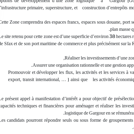
options de développement d’une zone logistique à Gargour (Gou
l’infrastructure primaire, superstructure, et construction d’entrepôts
Cette Zone comprendra des espaces francs, espaces sous douane, port se
plan masse qu
Le site retenu pour cette zone est d’une superficie d’environ 38 hectares r
de Sfax et de son port maritime de commerce et plus précisément sur la 
Réaliser les investissements d’une zon
Assurer une organisation rationnelle et une gestion appr
Promouvoir et développer les flux, les activités et les services à va
export, transit international, … ) ainsi que les activités économi
Le présent appel à manifestation d’intérêt a pour objectif de présélecti
capacités techniques et financières pour aménager et réaliser les invest
logistique de Gargour en se rémunérant 
Les candidats pourront répondre seuls ou sous forme de groupements s