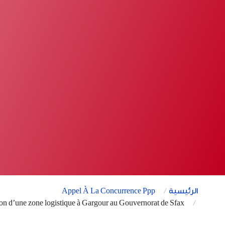
الرئيسية
Appel À La Concurrence Ppp
Avis d’Appel à Manifestation d’Intérêt pour l’aménagement, le développement et l’exploitation d’une zone logistique à Gargour au Gouvernorat de Sfax