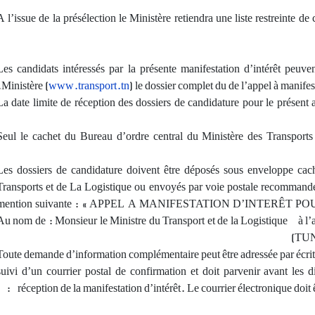
A l’issue de la présélection le Ministère retiendra une liste restreinte de
Les candidats intéressés par la présente manifestation d’intérêt peuve
Ministère (
www.transport.tn
) le dossier complet du de l’appel à manifest
La date limite de réception des dossiers de candidature pour le présent 
Seul le cachet du Bureau d’ordre central du Ministère des Transports 
Les dossiers de candidature doivent être déposés sous enveloppe cach
Transports et de La Logistique ou envoyés par voie postale recommandée
Avis de Report d’Appel à
Lancement de trois (
mention suivante : « APPEL A MANIFESTATION D’INTERÊ
Manifestation d’Intérêt pour
d’Offres relatifs aux 
Au nom de : Monsieur le Ministre du Transport et de la Logistique à l
l’aménagement, l…
(TUN
تاريخ النشر:
25.02.2021
20.06.2022
Toute demande d’information complémentaire peut être adressée par écrit 
ئي:
الموعد النهائي:
26.03.2021
07.08.2022
suivi d’un courrier postal de confirmation et doit parvenir avant les d
Avis de Report d’Appel à Manifestation
Nous vous informons que v
réception de la manifestation d’intérêt. Le courrier électronique doit
d’Intérêt pour l’aménagement, le…
pouvez les consulter 