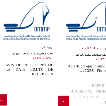
تاريخ النشر :
26.03.2026
ر :
Avis de pré-qualification N°C3
AVIS DE REPORT N
التاريخ الأقصى لقبول الترشحات / العروض :
أقصى لقبول الترشحات / العروض :
/2026 - Financement, réalisation
DATE LIMITE DE R
21.07.2026
21.07
des installation…
DES OFFRES RE
AVIS DE REPORT N°1 DE
L
Avis de pré-qualificati
:
تاريخ النشر :
21.07.2026
10.06.2026
LA DATE LIMITE DE
/2026 - Finan
قصى لقبول الترشحات:
التاريخ الأقصى لقبول الترشحات:
RÉCEPTION…
21.07.2026
10
REPUB
REPUBLIQUE TUNISIENNE
TUNISIENNE MINI
MINISTERE DU TRANSPORT
DU TRANSPORT O
OFFICE DE LA MARINE
+
+
إقرأ المزيد
MARCHANDE ET…
إقرأ المزيد